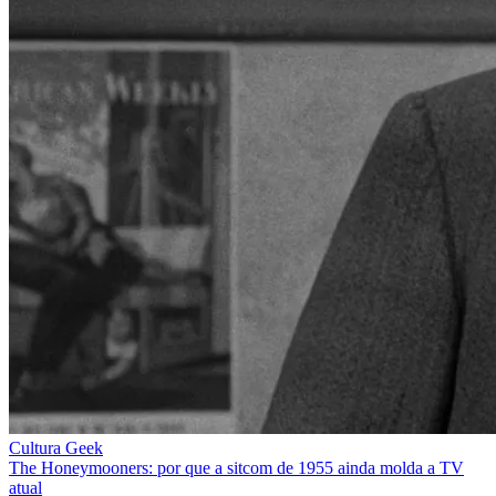
Cultura Geek
The Honeymooners: por que a sitcom de 1955 ainda molda a TV
atual