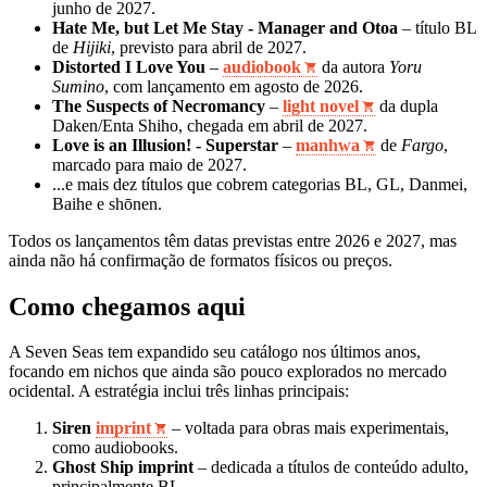
junho de 2027.
Hate Me, but Let Me Stay - Manager and Otoa
– título BL
de
Hijiki
, previsto para abril de 2027.
Distorted I Love You
–
audiobook
da autora
Yoru
Sumino
, com lançamento em agosto de 2026.
The Suspects of Necromancy
–
light novel
da dupla
Daken/Enta Shiho, chegada em abril de 2027.
Love is an Illusion! - Superstar
–
manhwa
de
Fargo
,
marcado para maio de 2027.
...e mais dez títulos que cobrem categorias BL, GL, Danmei,
Baihe e shōnen.
Todos os lançamentos têm datas previstas entre 2026 e 2027, mas
ainda não há confirmação de formatos físicos ou preços.
Como chegamos aqui
A Seven Seas tem expandido seu catálogo nos últimos anos,
focando em nichos que ainda são pouco explorados no mercado
ocidental. A estratégia inclui três linhas principais:
Siren
imprint
– voltada para obras mais experimentais,
como audiobooks.
Ghost Ship imprint
– dedicada a títulos de conteúdo adulto,
principalmente BL.