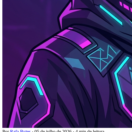
Por
Rafa Bytes
·
05 de julho de 2026
·
4 min de leitura