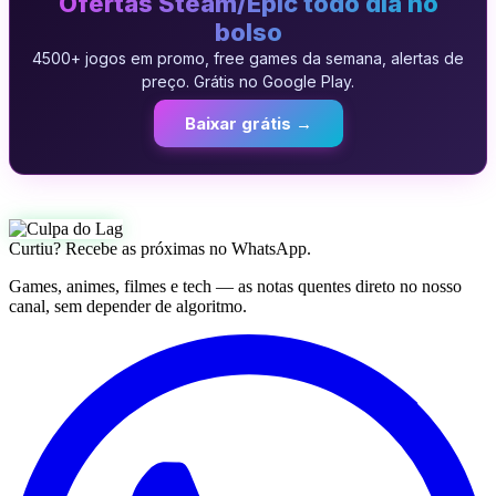
Ofertas Steam/Epic todo dia no
bolso
4500+ jogos em promo, free games da semana, alertas de
preço. Grátis no Google Play.
Baixar grátis →
Curtiu? Recebe as próximas no WhatsApp.
Games, animes, filmes e tech — as notas quentes direto no nosso
canal, sem depender de algoritmo.