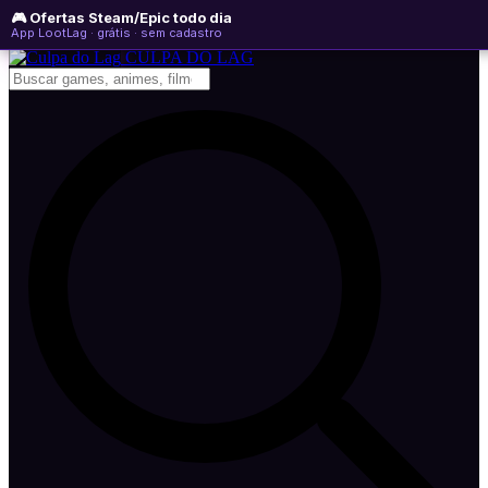
🎮 Ofertas Steam/Epic todo dia
sábado, 08 de agosto de 2026
WhatsApp
Instagram
YouTube
App LootLag · grátis · sem cadastro
Newsletter
CULPA
DO
LAG