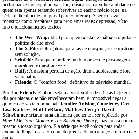
performance que equilibrava a força física com a vulnerabilidade de
quem está apenas tentando sobreviver ao ensino médio (que, na
série, é literalmente um portal para o inferno). A série usava
monstros como metáforas para problemas reais: depressão, vício,
luto e relacionamentos tóxicos.
The West Wing:
Ideal para quem gosta de diálogos rápidos e
política de alto nível.
The X-Files:
Obrigatória para fãs de conspirações e mistérios
sem solução.
Seinfeld:
Para quem prefere um humor seco e personagens
moralmente questionáveis.
Buffy:
A mistura perfeita de ação, drama adolescente e lore
sobrenatural.
Friends:
O "comfort food" definitivo da televisão mundial.
Por fim,
Friends
. Embora seja o alvo favorito de críticas hoje em
dia por piadas que não envelheceram bem, é impossível negar a
química do sexteto principal.
Jennifer Aniston
,
Courteney Cox
,
Lisa Kudrow
,
Matt LeBlanc
,
Matthew Perry
e
David
Schwimmer
criaram uma dinâmica que tentou ser replicada por
How I Met Your Mother
e
The Big Bang Theory
, mas nunca com o
mesmo sucesso orgânico. É a série que você coloca para rodar
enquanto limpa a casa ou quando precisa de um abraço em forma de
áudio.