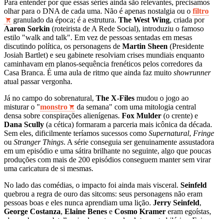
Para entender por que essas séries ainda são relevantes, precisamos
olhar para o DNA de cada uma. Não é apenas nostalgia ou o
filtro
granulado da época; é a estrutura.
The West Wing
, criada por
Aaron Sorkin
(roteirista de A Rede Social), introduziu o famoso
estilo "walk and talk". Em vez de pessoas sentadas em mesas
discutindo política, os personagens de
Martin Sheen
(Presidente
Josiah Bartlet) e seu gabinete resolviam crises mundiais enquanto
caminhavam em planos-sequência frenéticos pelos corredores da
Casa Branca. É uma aula de ritmo que ainda faz muito
showrunner
atual passar vergonha.
Já no campo do sobrenatural,
The X-Files
mudou o jogo ao
misturar o "
monstro
da semana" com uma mitologia central
densa sobre conspirações alienígenas.
Fox Mulder
(o crente) e
Dana Scully
(a cética) formaram a parceria mais icônica da década.
Sem eles, dificilmente teríamos sucessos como
Supernatural
,
Fringe
ou
Stranger Things
. A série conseguia ser genuinamente assustadora
em um episódio e uma sátira brilhante no seguinte, algo que poucas
produções com mais de 200 episódios conseguem manter sem virar
uma caricatura de si mesmas.
No lado das comédias, o impacto foi ainda mais visceral.
Seinfeld
quebrou a regra de ouro das sitcoms: seus personagens não eram
pessoas boas e eles nunca aprendiam uma lição.
Jerry Seinfeld
,
George Costanza
,
Elaine Benes
e
Cosmo Kramer
eram egoístas,