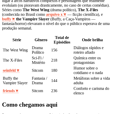
lugar a arcos narrativos complexos e personagens que realmente
evoluíam (ou pioravam drasticamente, no caso de certas comédias).
Séries como
The West Wing
(drama político),
The X-Files
(conhecida no Brasil como
arquivo x
— ficção científica), e
buffy
the Vampire Slayer
(Buffy, a Caça-Vampiros —
fantasia/horror) elevaram o nível do que o público esperava de uma
produção semanal.
Total de
Série
Gênero
Onde brilha
Episódios
Drama
Diálogos rápidos e
The West Wing
156
Político
roteiro afiado
Sci-Fi /
Química entre os
The X-Files
218
Mistério
protagonistas
Humor sobre o
seinfeld
Sitcom
180
cotidiano e o nada
Buffy the
Fantasia /
Metáforas sobre a vida
144
Vampire Slayer
Drama
adulta
Conforto e carisma do
friends
Sitcom
236
elenco
Como chegamos aqui