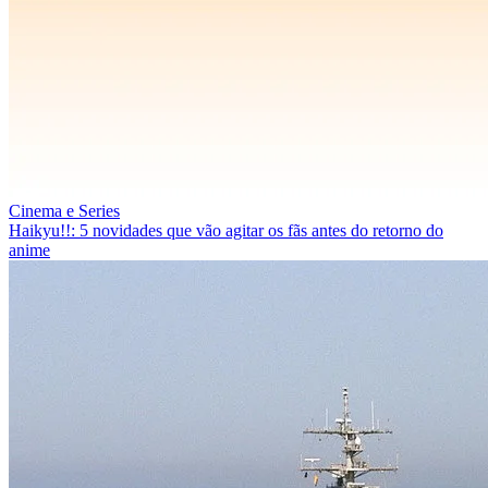
Cinema e Series
Haikyu!!: 5 novidades que vão agitar os fãs antes do retorno do
anime