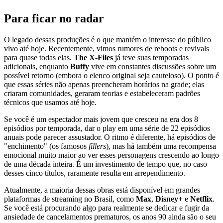
Para ficar no radar
O legado dessas produções é o que mantém o interesse do público
vivo até hoje. Recentemente, vimos rumores de reboots e revivals
para quase todas elas.
The X-Files
já teve suas temporadas
adicionais, enquanto
Buffy
vive em constantes discussões sobre um
possível retorno (embora o elenco original seja cauteloso). O ponto é
que essas séries não apenas preencheram horários na grade; elas
criaram comunidades, geraram teorias e estabeleceram padrões
técnicos que usamos até hoje.
Se você é um espectador mais jovem que cresceu na era dos 8
episódios por temporada, dar o play em uma série de 22 episódios
anuais pode parecer assustador. O ritmo é diferente, há episódios de
"enchimento" (os famosos
fillers
), mas há também uma recompensa
emocional muito maior ao ver esses personagens crescendo ao longo
de uma década inteira. É um investimento de tempo que, no caso
desses cinco títulos, raramente resulta em arrependimento.
Atualmente, a maioria dessas obras está disponível em grandes
plataformas de streaming no Brasil, como
Max
,
Disney+
e
Netflix
.
Se você está procurando algo para realmente se dedicar e fugir da
ansiedade de cancelamentos prematuros, os anos 90 ainda são o seu