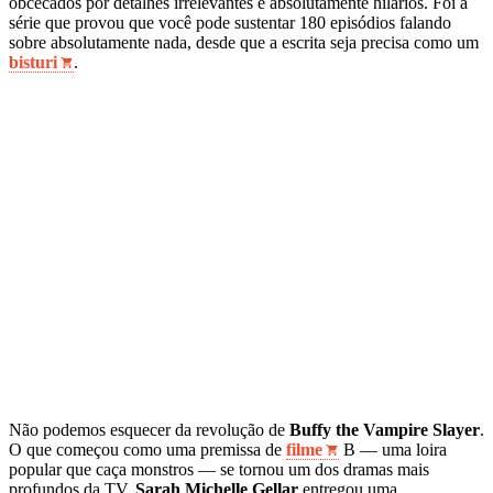
obcecados por detalhes irrelevantes e absolutamente hilários. Foi a
série que provou que você pode sustentar 180 episódios falando
sobre absolutamente nada, desde que a escrita seja precisa como um
bisturi
.
Não podemos esquecer da revolução de
Buffy the Vampire Slayer
.
O que começou como uma premissa de
filme
B — uma loira
popular que caça monstros — se tornou um dos dramas mais
profundos da TV.
Sarah Michelle Gellar
entregou uma