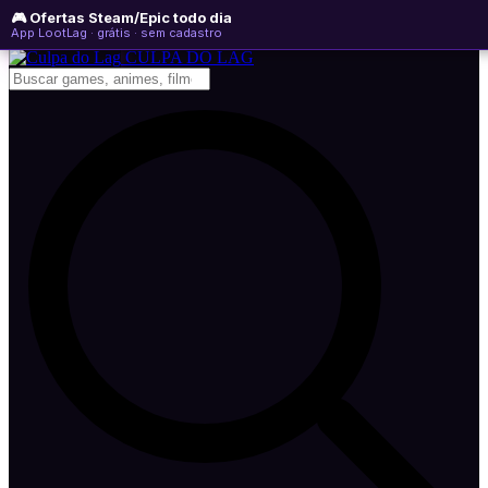
🎮 Ofertas Steam/Epic todo dia
quinta-feira, 06 de agosto de 2026
WhatsApp
Instagram
YouTube
App LootLag · grátis · sem cadastro
Newsletter
CULPA
DO
LAG