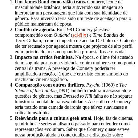
Um James Bond como vilão trans.
Connery, ícone da
masculinidade britânica, teria subvertido sua imagem ao
interpretar um personagem que luta com sua identidade de
gênero. Essa inversão teria sido um teste de aceitação para o
público mainstream da época.
Conflito de agenda.
Em 1981 Connery já estava
comprometido com
Outland
(
sci‑fi
) e
Time Bandits
de
Terry Gilliam, o que o impediu de aceitar De Palma. O fato de
ele ter recusado por agenda mostra que projetos de alto perfil
eram prioridade, mesmo quando a proposta fosse ousada.
Impacto na crítica feminista.
Na época, o filme foi acusado
de misoginia por usar a violência contra mulheres como ponto
central da trama. A presença de Connery poderia ter
amplificado a reação, já que ele era visto como símbolo do
machismo cinematográfico.
Comparação com outros thrillers.
Psycho
(1960) e
The
Silence of the Lambs
(1991) também misturam assassinato e
questões de gênero, mas
Dressed to Kill
falha ao não separar
transtorno mental de transexualidade. A escolha de Connery
teria trazido uma camada de ironia que talvez suavizasse a
crítica trans‑fóbica.
Relevância para a cultura geek atual.
Hoje, fãs de cinema,
quadrinhos e séries analisam o passado para entender como
representações evoluíram. Saber que Connery quase esteve
nessa produção ajuda a contextualizar a discussão sobre