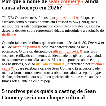
Por que o nome de
sean connery
ainda
causa alvoroço em 2026?
TL;DR: O ator escocês, famoso por
james bond
, foi quase
escalado como o assassino trans em
Dressed to Kill
(1980), mas
recusou por já estar comprometido com outros projetos. A escolha
desperta debates sobre representatividade, misoginia e a evolução do
thriller
.
Quando falamos de filmes que marcaram a década de 80,
Dressed to
Kill
de
brian de palma
costuma aparecer entre os mais
polêmicos. O diretor, discípulo de
alfred hitchcock
, misturou
suspense estilizado com temas de identidade de gênero – algo ainda
mais controverso nos dias atuais. Mas o que poucos sabem é que,
nos bastidores, o vilão
dr. robert elliott
, interpretado por
michael
caine
, quase recebeu a cara de Sean Connery. Essa curiosidade
muda a forma como entendemos a obra e nos ajuda a separar hype
de fato, sobretudo para o público geek brasileiro que curte analisar
filmes sob a lente da cultura pop.
5 motivos pelos quais o casting de Sean
Connery seria um choque cultural