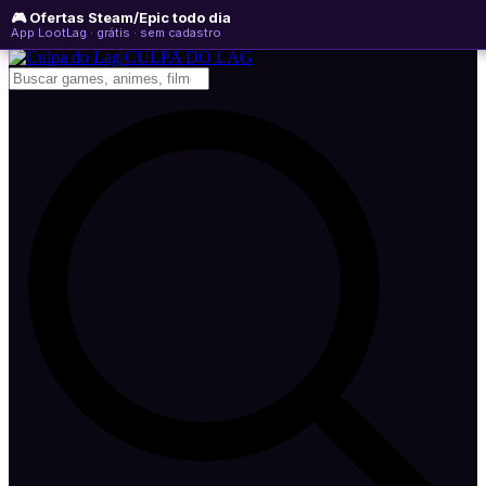
🎮 Ofertas Steam/Epic todo dia
quarta-feira, 05 de agosto de 2026
WhatsApp
Instagram
YouTube
App LootLag · grátis · sem cadastro
Newsletter
CULPA
DO
LAG