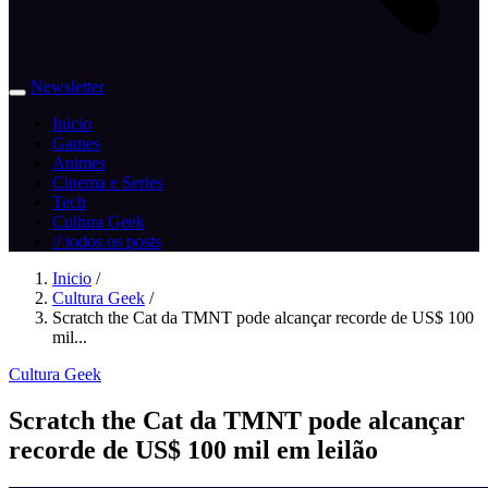
Newsletter
Inicio
Games
Animes
Cinema e Series
Tech
Cultura Geek
// todos os posts
Inicio
/
Cultura Geek
/
Scratch the Cat da TMNT pode alcançar recorde de US$ 100
mil...
Cultura Geek
Scratch the Cat da TMNT pode alcançar
recorde de US$ 100 mil em leilão