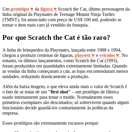
Um
protótipo
da
figura
Scratch the Cat, último personagem da
linha original da Playmates de Teenage Mutant Ninja Turtles
(TMNT), foi anunciado com preço de US$ 100 mil, podendo se
tornar o item mais caro já vendido da franquia.
Por que Scratch the Cat é tão raro?
A linha de brinquedos da Playmates, lançada entre 1988 e 1994,
chegou a produzir centenas de figuras,
playsets
e
veículos
. No
entanto, os últimos lançamentos, como Scratch the Cat (1993),
foram produzidos em quantidades extremamente limitadas. Quando
as vendas da linha começaram a cair, as lojas encomendaram menos
unidades, reduzindo drasticamente a produção.
Além da baixa tiragem, o que eleva ainda mais o valor de Scratch é
o fato de se tratar de um
"first shot"
– um protótipo de fábrica
usado internamente para testar o molde. Normalmente esses
primeiros exemplares são descartados; só sobrevivem quando algum
funcionário decide guardá‑los contrariamente às políticas da
empresa.
Esses protótipos são extremamente escassos porque: