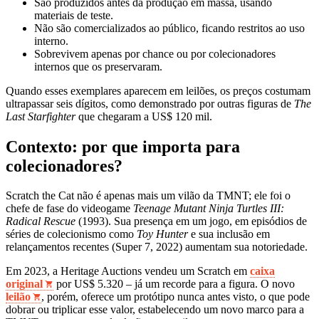
São produzidos antes da produção em massa, usando
materiais de teste.
Não são comercializados ao público, ficando restritos ao uso
interno.
Sobrevivem apenas por chance ou por colecionadores
internos que os preservaram.
Quando esses exemplares aparecem em leilões, os preços costumam
ultrapassar seis dígitos, como demonstrado por outras figuras de
The
Last Starfighter
que chegaram a US$ 120 mil.
Contexto: por que importa para
colecionadores?
Scratch the Cat não é apenas mais um vilão da TMNT; ele foi o
chefe de fase do videogame
Teenage Mutant Ninja Turtles III:
Radical Rescue
(1993). Sua presença em um jogo, em episódios de
séries de colecionismo como
Toy Hunter
e sua inclusão em
relançamentos recentes (Super 7, 2022) aumentam sua notoriedade.
Em 2023, a Heritage Auctions vendeu um Scratch em
caixa
original
por US$ 5.320 – já um recorde para a figura. O novo
leilão
, porém, oferece um protótipo nunca antes visto, o que pode
dobrar ou triplicar esse valor, estabelecendo um novo marco para a