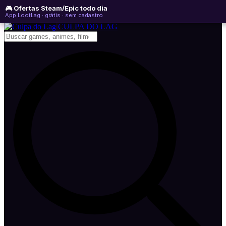
🎮 Ofertas Steam/Epic todo dia
sexta-feira, 07 de agosto de 2026
WhatsApp
Instagram
YouTube
App LootLag · grátis · sem cadastro
Newsletter
CULPA
DO
LAG