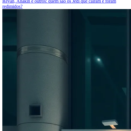
Revan, Anakin e outros: quem são os Jedi que caíram e foram
redimidos?