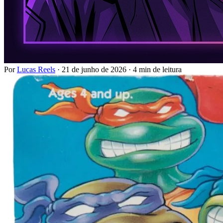
Por
Lucas Reels
·
21 de junho de 2026
·
4 min de leitura