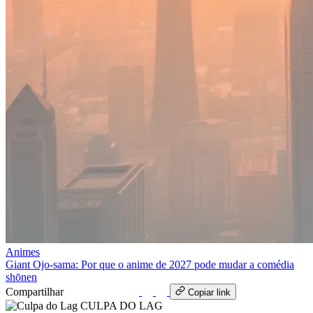
Animes
Giant Ojo-sama: Por que o anime de 2027 pode mudar a comédia
shōnen
Compartilhar
WhatsApp
Copiar link
CULPA
DO
LAG