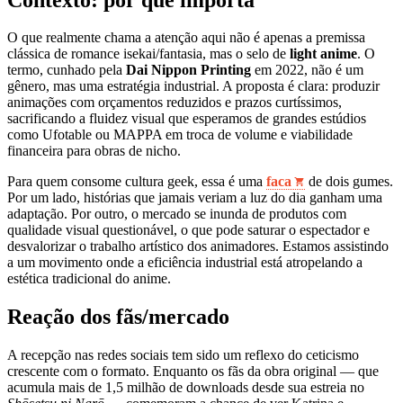
O que realmente chama a atenção aqui não é apenas a premissa
clássica de romance isekai/fantasia, mas o selo de
light anime
. O
termo, cunhado pela
Dai Nippon Printing
em 2022, não é um
gênero, mas uma estratégia industrial. A proposta é clara: produzir
animações com orçamentos reduzidos e prazos curtíssimos,
sacrificando a fluidez visual que esperamos de grandes estúdios
como Ufotable ou MAPPA em troca de volume e viabilidade
financeira para obras de nicho.
Para quem consome cultura geek, essa é uma
faca
de dois gumes.
Por um lado, histórias que jamais veriam a luz do dia ganham uma
adaptação. Por outro, o mercado se inunda de produtos com
qualidade visual questionável, o que pode saturar o espectador e
desvalorizar o trabalho artístico dos animadores. Estamos assistindo
a um movimento onde a eficiência industrial está atropelando a
estética tradicional do anime.
Reação dos fãs/mercado
A recepção nas redes sociais tem sido um reflexo do ceticismo
crescente com o formato. Enquanto os fãs da obra original — que
acumula mais de 1,5 milhão de downloads desde sua estreia no