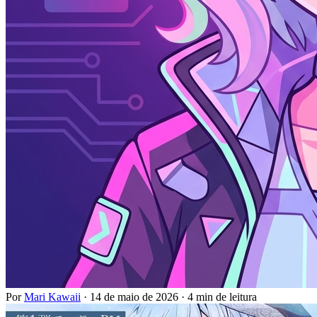
Por
Mari Kawaii
·
14 de maio de 2026
·
4 min de leitura