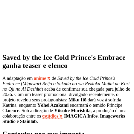
Saved by the Ice Cold Prince's Embrace
ganha teaser e elenco
A adaptação em
anime
de
Saved by the Ice Cold Prince's
Embrace
(
Migawari Reijō o Sukutta no wa Reikoku Mujihi na Kōri
no Ōji no Ai Deshita
) acaba de confirmar sua chegada para julho de
2026. Com um teaser promocional divulgado recentemente, o
projeto revelou seus protagonistas:
Miku Itō
dará voz à sofrida
Katrina, enquanto
Yōhei Azakami
encarnará o temido Príncipe
Clarence. Sob a direção de
Yūsuke Morishita
, a produção é uma
colaboração entre os
estúdios
IMAGICA Infos
,
Imageworks
Studio
e
Stainlab
.
Contexto: por que importa