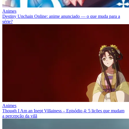
Animes
Destiny Unchain Online: anime anunciado — o que muda para a
série?
Animes
Though I Am an Inept Villainess – Episódio 4: 5 lições que mudam
a percepção da vilã