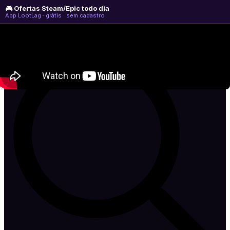
🎮 Ofertas Steam/Epic todo dia
quinta-feira, 06 de agosto de 2026
WhatsApp
Instagram
YouTube
App LootLag · grátis · sem cadastro
Newsletter
CULPA
DO
LAG