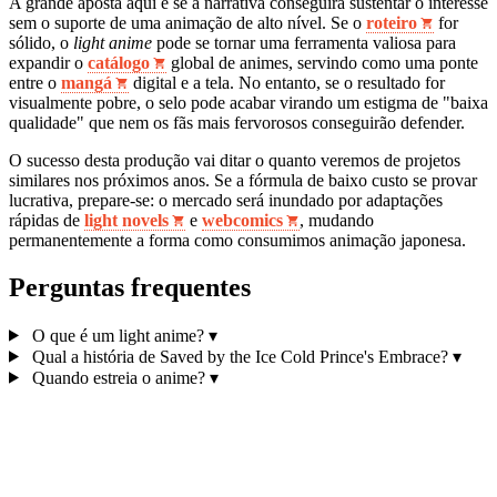
A grande aposta aqui é se a narrativa conseguirá sustentar o interesse
sem o suporte de uma animação de alto nível. Se o
roteiro
for
sólido, o
light anime
pode se tornar uma ferramenta valiosa para
expandir o
catálogo
global de animes, servindo como uma ponte
entre o
mangá
digital e a tela. No entanto, se o resultado for
visualmente pobre, o selo pode acabar virando um estigma de "baixa
qualidade" que nem os fãs mais fervorosos conseguirão defender.
O sucesso desta produção vai ditar o quanto veremos de projetos
similares nos próximos anos. Se a fórmula de baixo custo se provar
lucrativa, prepare-se: o mercado será inundado por adaptações
rápidas de
light novels
e
webcomics
, mudando
permanentemente a forma como consumimos animação japonesa.
Perguntas frequentes
O que é um light anime?
▾
Qual a história de Saved by the Ice Cold Prince's Embrace?
▾
Quando estreia o anime?
▾