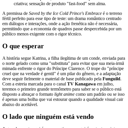
criativa; sensação de produto "fast-food" sem alma.
A premissa de
Saved by the Ice Cold Prince's Embrace
é o terreno
fértil perfeito para esse tipo de teste: um drama romântico centrado
em diálogos e interações, onde a ação frenética não é necessária,
permitindo que a economia de quadros passe despercebida por um
público menos exigente com o rigor técnico.
O que esperar
A história segue Katrina, a filha ilegítima de um conde, enviada para
o norte gelado como uma "substituta" para evitar que sua meia-irmã
mimada enfrente o rigor do Príncipe Clarence. O trope do "príncipe
cruel que na verdade é gentil" é um pilar do gênero, e a adaptação
deve seguir fielmente o material de base publicado pela
Funguild
.
Com a estreia marcada para o canal
TV Kanagawa
em julho,
teremos o primeiro grande termômetro para saber se o público está
disposto a abraçar o formato
light anime
como um padrão ou se isso
é apenas uma bolha que vai estourar quando a qualidade visual cair
abaixo do aceitável.
O lado que ninguém está vendo