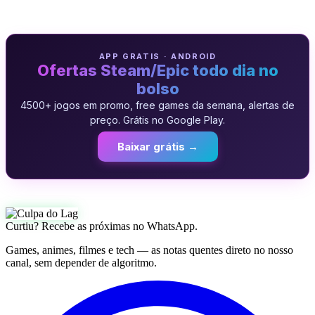
APP GRATIS · ANDROID
Ofertas Steam/Epic todo dia no
bolso
4500+ jogos em promo, free games da semana, alertas de
preço. Grátis no Google Play.
Baixar grátis →
Curtiu? Recebe as próximas no WhatsApp.
Games, animes, filmes e tech — as notas quentes direto no nosso
canal, sem depender de algoritmo.