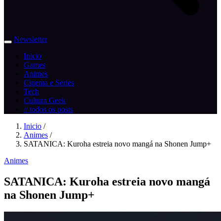
Newsletter
Inicio
Games
Animes
Cinema e Series
Tech
Cultura Geek
// todos os posts
Inicio
/
Animes
/
SATANICA: Kuroha estreia novo mangá na Shonen Jump+
Animes
SATANICA: Kuroha estreia novo mangá
na Shonen Jump+