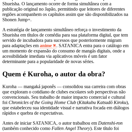
Shueisha. O lançamento ocorre de forma simultânea com a
publicação original no Japão, permitindo que leitores de diferentes
regiões acompanhem os capítulos assim que são disponibilizados na
Shonen Jump+.
A estratégia de lançamento simultâneo reforça o investimento da
Shueisha em títulos de comédia para sua plataforma digital, que tem
servido de incubadora para sucessos que posteriormente migram
para adaptações em
anime
. SATANICA entra para o catálogo em
um momento de expansão do consumo de mangás digitais, onde a
acessibilidade imediata via aplicativos móveis é um fator
determinante para a popularidade de novas séries.
Quem é Kuroha, o autor da obra?
Kuroha — mangaká japonês — consolidou sua carreira com obras
que exploram o cotidiano de clubes escolares sob perspectivas não
convencionais. Seu trabalho de maior impacto comercial e cultural
foi
Chronicles of the Going Home Club
(
Kitakubu Katsudō Kiroku
),
que estabeleceu sua identidade visual e narrativa focada em diálogos
rápidos e quebra de expectativas.
Antes de iniciar SATANICA, o autor trabalhou em
Datenshi-ron
(também conhecido como
Fallen Angel Theory
). Este título foi