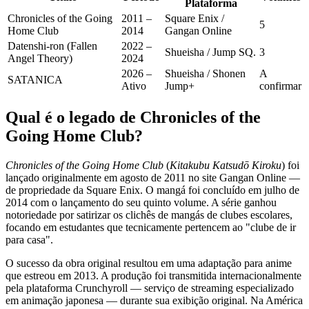
Plataforma
Chronicles of the Going
2011 –
Square Enix /
5
Home Club
2014
Gangan Online
Datenshi-ron (Fallen
2022 –
Shueisha / Jump SQ.
3
Angel Theory)
2024
2026 –
Shueisha / Shonen
A
SATANICA
Ativo
Jump+
confirmar
Qual é o legado de Chronicles of the
Going Home Club?
Chronicles of the Going Home Club
(
Kitakubu Katsudō Kiroku
) foi
lançado originalmente em agosto de 2011 no site Gangan Online —
de propriedade da Square Enix. O mangá foi concluído em julho de
2014 com o lançamento do seu quinto volume. A série ganhou
notoriedade por satirizar os clichês de mangás de clubes escolares,
focando em estudantes que tecnicamente pertencem ao "clube de ir
para casa".
O sucesso da obra original resultou em uma adaptação para anime
que estreou em 2013. A produção foi transmitida internacionalmente
pela plataforma Crunchyroll — serviço de streaming especializado
em animação japonesa — durante sua exibição original. Na América