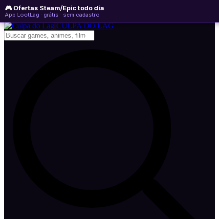
🎮 Ofertas Steam/Epic todo dia
sexta-feira, 07 de agosto de 2026
WhatsApp
Instagram
YouTube
App LootLag · grátis · sem cadastro
Newsletter
CULPA
DO
LAG