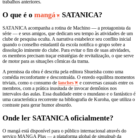
trabalhos anteriores.
O que é o
mangá
SATANICA?
SATANICA acompanha a rotina de Machino — a protagonista da
série — e seus amigos, que dedicam seu tempo às atividades de um
clube de pesquisa oculta. A narrativa estabelece seu conflito inicial
quando o conselho estudantil da escola notifica o grupo sobre a
dissolução iminente do clube. Para evitar o fim de suas atividades,
os membros precisam traçar estratégias de revitalização, o que serve
de motor para as situações cômicas da trama.
A premissa da obra é descrita pela editora Shueisha como uma
comédia reconfortante e descontraída. O enredo equilibra momentos
triviais, como o consumo de
lanches
e conversas casuais entre os
membros, com a prática inusitada de invocar demônios nos
intervalos das aulas. Essa dualidade entre o mundano e o fantástico é
uma característica recorrente na bibliografia de Kuroha, que utiliza o
contraste para gerar humor absurdo.
Onde ler SATANICA oficialmente?
O mangá está disponível para o público internacional através do
serviço MANGA Plus — a plataforma global de
simulpub
da