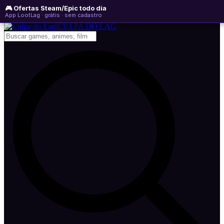
🎮 Ofertas Steam/Epic todo dia
quinta-feira, 06 de agosto de 2026
WhatsApp
Instagram
YouTube
App LootLag · grátis · sem cadastro
Newsletter
CULPA
DO
LAG