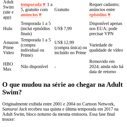
Adult
temporada
1 a
Requer cadastro;
Swim
5, gratuito com
Gratuito
anúncios entre
(site e
anúncios
episódios
app)
Temporada 1 a 5
Disponível apenas
Hulu
(inclui episódios
US$ 7,99
nos EUA; pode
finais)
precisar VPN
Temporada 1 a 5
Amazon
US$ 12,99
(compra
Variedade de
Prime
(compra única) ou
individual ou
qualidade de vídeo
Video
incluído no Prime
Prime)
Removido em
HBO
Não disponível
-
2024; ainda não há
Max
data de retorno
O que mudou na série ao chegar na Adult
Swim?
Originalmente exibida entre 2001 e 2004 no Cartoon Network,
Samurai Jack
recebeu sua quinta e última temporada em 2017 na
Adult Swim, bloco noturno da mesma emissora. Essa fase final
trouxe: