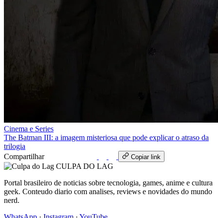
Cinema e Series
The Batman III: a imagem misteriosa que pode explicar o atraso da
trilogia
Compartilhar
WhatsApp
Copiar link
CULPA
DO
LAG
Portal brasileiro de noticias sobre tecnologia, games, anime e cultura
geek. Conteudo diario com analises, reviews e novidades do mundo
nerd.
WhatsApp
·
Instagram
·
YouTube