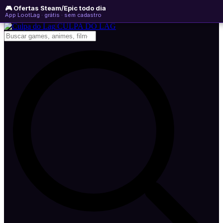
🎮 Ofertas Steam/Epic todo dia
sexta-feira, 07 de agosto de 2026
WhatsApp
Instagram
YouTube
App LootLag · grátis · sem cadastro
Newsletter
CULPA
DO
LAG