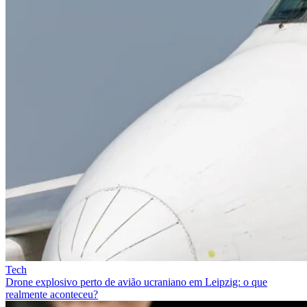
Tech
Drone explosivo perto de avião ucraniano em Leipzig: o que
realmente aconteceu?