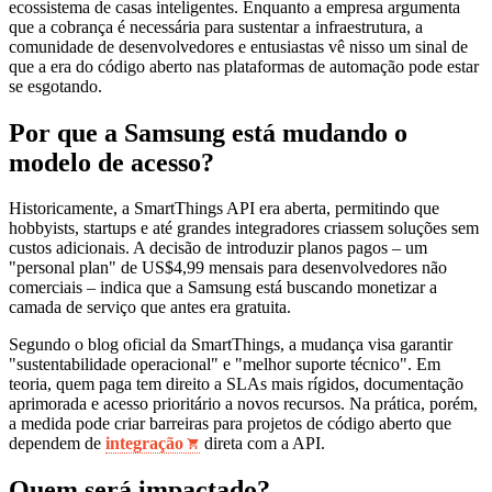
ecossistema de casas inteligentes. Enquanto a empresa argumenta
que a cobrança é necessária para sustentar a infraestrutura, a
comunidade de desenvolvedores e entusiastas vê nisso um sinal de
que a era do código aberto nas plataformas de automação pode estar
se esgotando.
Por que a Samsung está mudando o
modelo de acesso?
Historicamente, a SmartThings API era aberta, permitindo que
hobbyists, startups e até grandes integradores criassem soluções sem
custos adicionais. A decisão de introduzir planos pagos – um
"personal plan" de US$4,99 mensais para desenvolvedores não
comerciais – indica que a Samsung está buscando monetizar a
camada de serviço que antes era gratuita.
Segundo o blog oficial da SmartThings, a mudança visa garantir
"sustentabilidade operacional" e "melhor suporte técnico". Em
teoria, quem paga tem direito a SLAs mais rígidos, documentação
aprimorada e acesso prioritário a novos recursos. Na prática, porém,
a medida pode criar barreiras para projetos de código aberto que
dependem de
integração
direta com a API.
Quem será impactado?