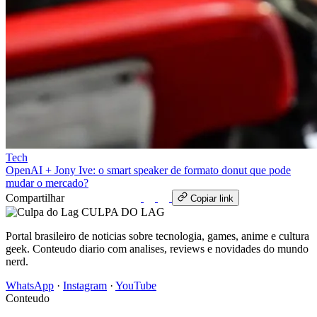
Tech
OpenAI + Jony Ive: o smart speaker de formato donut que pode
mudar o mercado?
Compartilhar
WhatsApp
Copiar link
CULPA
DO
LAG
Portal brasileiro de noticias sobre tecnologia, games, anime e cultura
geek. Conteudo diario com analises, reviews e novidades do mundo
nerd.
WhatsApp
·
Instagram
·
YouTube
Conteudo