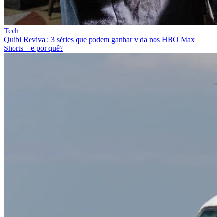
Tech
Quibi Revival: 3 séries que podem ganhar vida nos HBO Max
Shorts – e por quê?