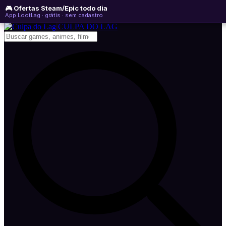
🎮 Ofertas Steam/Epic todo dia
sábado, 08 de agosto de 2026
WhatsApp
Instagram
YouTube
App LootLag · grátis · sem cadastro
Newsletter
CULPA
DO
LAG