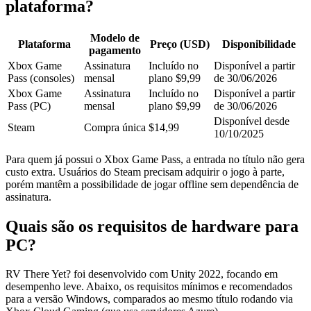
plataforma?
Modelo de
Plataforma
Preço (USD)
Disponibilidade
pagamento
Xbox Game
Assinatura
Incluído no
Disponível a partir
Pass (consoles)
mensal
plano $9,99
de 30/06/2026
Xbox Game
Assinatura
Incluído no
Disponível a partir
Pass (PC)
mensal
plano $9,99
de 30/06/2026
Disponível desde
Steam
Compra única
$14,99
10/10/2025
Para quem já possui o Xbox Game Pass, a entrada no título não gera
custo extra. Usuários do Steam precisam adquirir o jogo à parte,
porém mantêm a possibilidade de jogar offline sem dependência de
assinatura.
Quais são os requisitos de hardware para
PC?
RV There Yet? foi desenvolvido com Unity 2022, focando em
desempenho leve. Abaixo, os requisitos mínimos e recomendados
para a versão Windows, comparados ao mesmo título rodando via