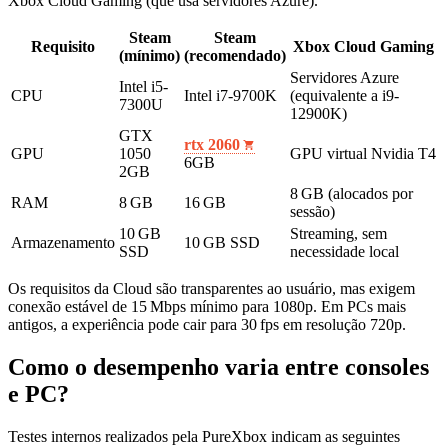
Xbox Cloud Gaming (que usa servidores Azure).
Steam
Steam
Requisito
Xbox Cloud Gaming
(mínimo)
(recomendado)
Servidores Azure
Intel i5-
CPU
Intel i7-9700K
(equivalente a i9-
7300U
12900K)
GTX
rtx 2060
GPU
1050
GPU virtual Nvidia T4
6GB
2GB
8 GB (alocados por
RAM
8 GB
16 GB
sessão)
10 GB
Streaming, sem
Armazenamento
10 GB SSD
SSD
necessidade local
Os requisitos da Cloud são transparentes ao usuário, mas exigem
conexão estável de 15 Mbps mínimo para 1080p. Em PCs mais
antigos, a experiência pode cair para 30 fps em resolução 720p.
Como o desempenho varia entre consoles
e PC?
Testes internos realizados pela PureXbox indicam as seguintes