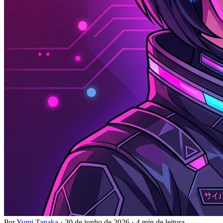
Por
Yumi Tanaka
·
30 de junho de 2026
·
4 min de leitura