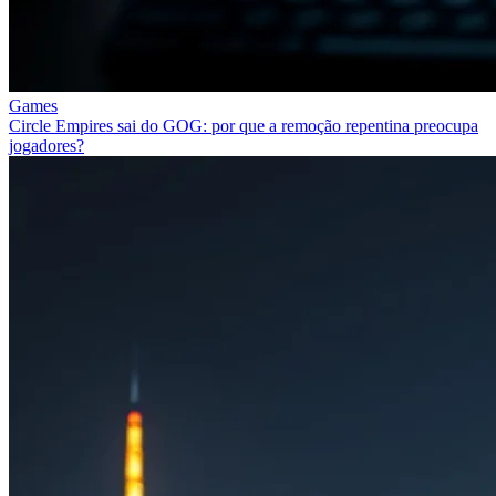
Games
Circle Empires sai do GOG: por que a remoção repentina preocupa
jogadores?