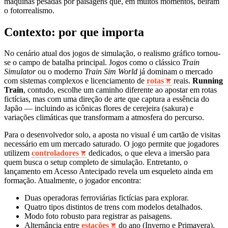
máquinas pesadas por paisagens que, em muitos momentos, beiram
o fotorrealismo.
Contexto: por que importa
No cenário atual dos jogos de simulação, o realismo gráfico tornou-
se o campo de batalha principal. Jogos como o clássico
Train
Simulator
ou o moderno
Train Sim World
já dominam o mercado
com sistemas complexos e licenciamento de
rotas
reais.
Running
Train
, contudo, escolhe um caminho diferente ao apostar em rotas
fictícias, mas com uma direção de arte que captura a essência do
Japão — incluindo as icônicas flores de cerejeira (sakura) e
variações climáticas que transformam a atmosfera do percurso.
Para o desenvolvedor solo, a aposta no visual é um cartão de visitas
necessário em um mercado saturado. O jogo permite que jogadores
utilizem
controladores
dedicados, o que eleva a imersão para
quem busca o setup completo de simulação. Entretanto, o
lançamento em Acesso Antecipado revela um esqueleto ainda em
formação. Atualmente, o jogador encontra:
Duas operadoras ferroviárias fictícias para explorar.
Quatro tipos distintos de trens com modelos detalhados.
Modo foto robusto para registrar as paisagens.
Alternância entre
estações
do ano (Inverno e Primavera).