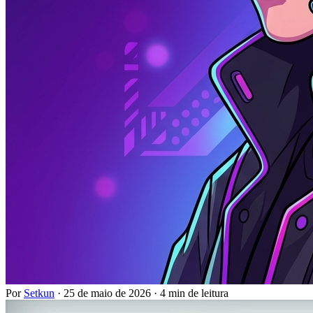
Por
Setkun
·
25 de maio de 2026
·
4 min de leitura