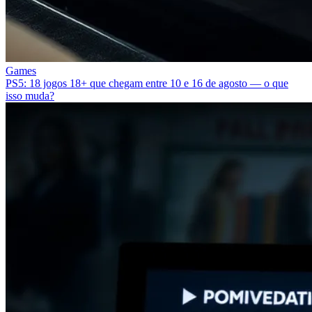
Games
PS5: 18 jogos 18+ que chegam entre 10 e 16 de agosto — o que
isso muda?