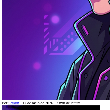
Por
Setkun
·
17 de maio de 2026
·
3 min de leitura