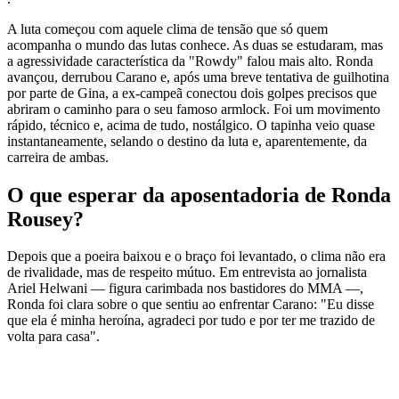
A luta começou com aquele clima de tensão que só quem
acompanha o mundo das lutas conhece. As duas se estudaram, mas
a agressividade característica da "Rowdy" falou mais alto. Ronda
avançou, derrubou Carano e, após uma breve tentativa de guilhotina
por parte de Gina, a ex-campeã conectou dois golpes precisos que
abriram o caminho para o seu famoso armlock. Foi um movimento
rápido, técnico e, acima de tudo, nostálgico. O tapinha veio quase
instantaneamente, selando o destino da luta e, aparentemente, da
carreira de ambas.
O que esperar da aposentadoria de Ronda
Rousey?
Depois que a poeira baixou e o braço foi levantado, o clima não era
de rivalidade, mas de respeito mútuo. Em entrevista ao jornalista
Ariel Helwani — figura carimbada nos bastidores do MMA —,
Ronda foi clara sobre o que sentiu ao enfrentar Carano: "Eu disse
que ela é minha heroína, agradeci por tudo e por ter me trazido de
volta para casa".