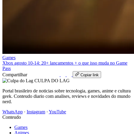
Games
Xbox agosto 10‑14: 20+ lançamentos + o que isso muda no Game
Pass
Compartilhar
WhatsApp
Copiar link
CULPA
DO
LAG
Portal brasileiro de noticias sobre tecnologia, games, anime e cultura
geek. Conteudo diario com analises, reviews e novidades do mundo
nerd.
WhatsApp
·
Instagram
·
YouTube
Conteudo
Games
Animes