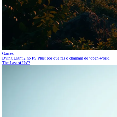
Games
Dying Light 2 no PS Plus: por que fãs o chamam de ‘open-world
The Last of Us’?