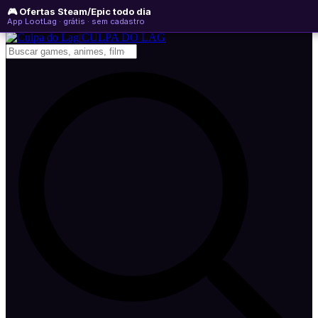
🎮 Ofertas Steam/Epic todo dia
sábado, 08 de agosto de 2026
WhatsApp
Instagram
YouTube
App LootLag · grátis · sem cadastro
Newsletter
CULPA
DO
LAG