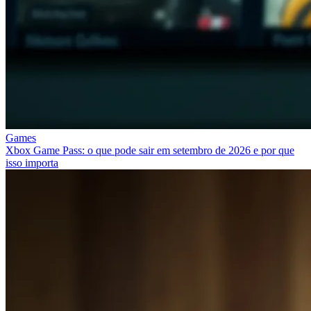
Games
Xbox Game Pass: o que pode sair em setembro de 2026 e por que
isso importa