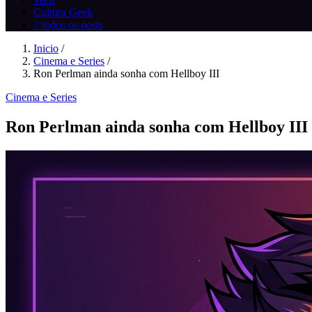
Cultura Geek
// todos os posts
Inicio
/
Cinema e Series
/
Ron Perlman ainda sonha com Hellboy III
Cinema e Series
Ron Perlman ainda sonha com Hellboy III