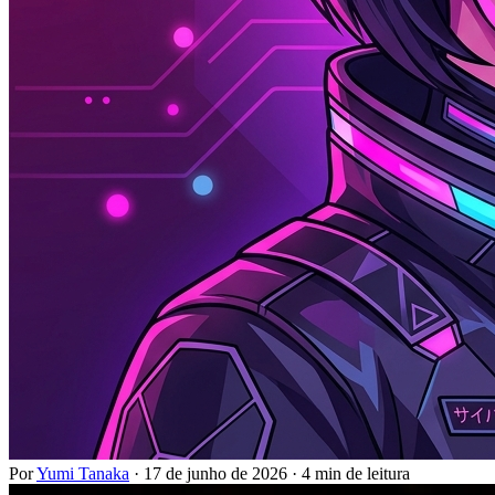
Por
Yumi Tanaka
·
17 de junho de 2026
·
4 min de leitura