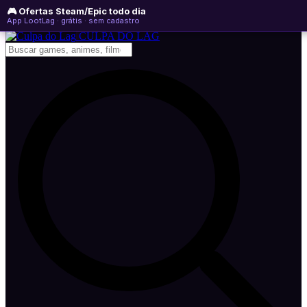
🎮 Ofertas Steam/Epic todo dia
quinta-feira, 06 de agosto de 2026
WhatsApp
Instagram
YouTube
App LootLag · grátis · sem cadastro
Newsletter
CULPA
DO
LAG