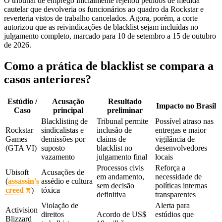
O tribunal de emprego inicialmente rejeitou pedidos de medida
cautelar que devolveria os funcionários ao quadro da Rockstar e
reverteria vistos de trabalho cancelados. Agora, porém, a corte
autorizou que as reivindicações de blacklist sejam incluídas no
julgamento completo, marcado para 10 de setembro a 15 de outubro
de 2026.
Como a prática de blacklist se compara a
casos anteriores?
Estúdio /
Acusação
Resultado
Impacto no Brasil
Caso
principal
preliminar
Blacklisting de
Tribunal permite
Possível atraso nas
Rockstar
sindicalistas e
inclusão de
entregas e maior
Games
demissões por
claims de
vigilância de
(GTA VI)
suposto
blacklist no
desenvolvedores
vazamento
julgamento final
locais
Processos civis
Reforça a
Ubisoft
Acusações de
em andamento,
necessidade de
(
assassin's
assédio e cultura
sem decisão
políticas internas
creed
)
tóxica
definitiva
transparentes
Violação de
Alerta para
Activision
direitos
Acordo de US$
estúdios que
Blizzard