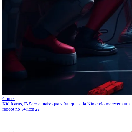
Games
Kid Icarus, F‑Zero e mais: quais franquias da Nintendo merecem um
reboot no Switch 2?