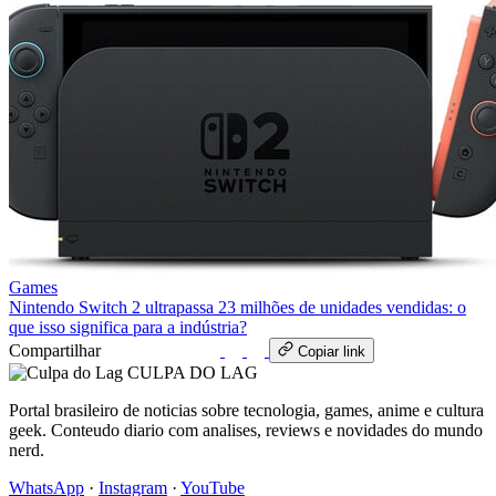
Games
Nintendo Switch 2 ultrapassa 23 milhões de unidades vendidas: o
que isso significa para a indústria?
Compartilhar
WhatsApp
Copiar link
CULPA
DO
LAG
Portal brasileiro de noticias sobre tecnologia, games, anime e cultura
geek. Conteudo diario com analises, reviews e novidades do mundo
nerd.
WhatsApp
·
Instagram
·
YouTube