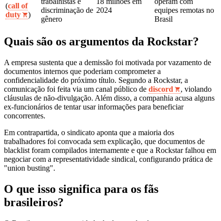
trabalhistas e
18 milhões em
operam com
(
call of
discriminação de
2024
equipes remotas no
duty
)
gênero
Brasil
Quais são os argumentos da Rockstar?
A empresa sustenta que a demissão foi motivada por vazamento de
documentos internos que poderiam comprometer a
confidencialidade do próximo título. Segundo a Rockstar, a
comunicação foi feita via um canal público de
discord
, violando
cláusulas de não‑divulgação. Além disso, a companhia acusa alguns
ex‑funcionários de tentar usar informações para beneficiar
concorrentes.
Em contrapartida, o sindicato aponta que a maioria dos
trabalhadores foi convocada sem explicação, que documentos de
blacklist foram compilados internamente e que a Rockstar falhou em
negociar com a representatividade sindical, configurando prática de
"union busting".
O que isso significa para os fãs
brasileiros?