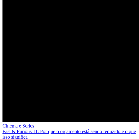
Cinema e Series
Fast & Furious 11: Por que o orçamento está sendo reduzido e o que
isso significa