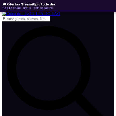
🎮 Ofertas Steam/Epic todo dia
sexta-feira, 07 de agosto de 2026
WhatsApp
Instagram
YouTube
App LootLag · grátis · sem cadastro
Newsletter
CULPA
DO
LAG