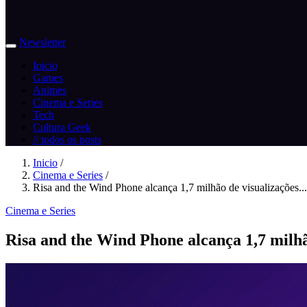
Newsletter
Inicio
Games
Animes
Cinema e Series
Tech
Cultura Geek
// todos os posts
Inicio
/
Cinema e Series
/
Risa and the Wind Phone alcança 1,7 milhão de visualizações...
Cinema e Series
Risa and the Wind Phone alcança 1,7 milhão