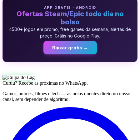
APP GRATIS · ANDROID
Ofertas Steam/Epic todo dia no
bolso
4500+ jogos em promo, free games da semana, alertas de
preço. Grátis no Google Play.
Baixar grátis →
Curtiu? Recebe as próximas no WhatsApp.
Games, animes, filmes e tech — as notas quentes direto no nosso
canal, sem depender de algoritmo.