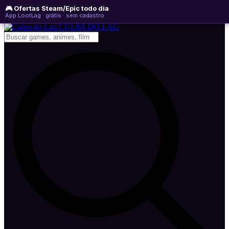
🎮 Ofertas Steam/Epic todo dia
sábado, 08 de agosto de 2026
WhatsApp
Instagram
YouTube
App LootLag · grátis · sem cadastro
Newsletter
CULPA
DO
LAG