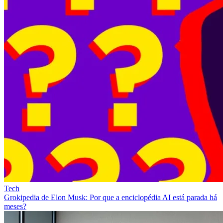
Tech
Grokipedia de Elon Musk: Por que a enciclopédia AI está parada há
meses?