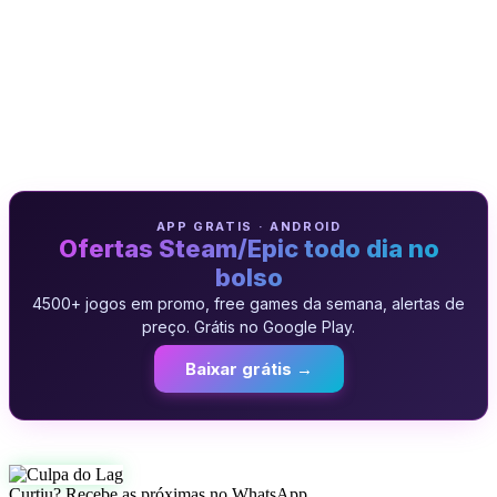
APP GRATIS · ANDROID
Ofertas Steam/Epic todo dia no
bolso
4500+ jogos em promo, free games da semana, alertas de
preço. Grátis no Google Play.
Baixar grátis →
Curtiu? Recebe as próximas no WhatsApp.