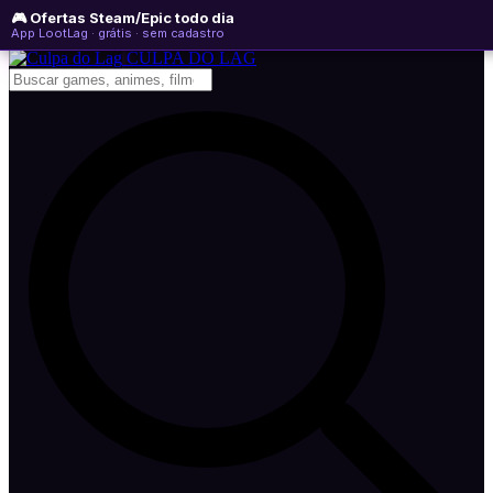
🎮 Ofertas Steam/Epic todo dia
quarta-feira, 05 de agosto de 2026
WhatsApp
Instagram
YouTube
App LootLag · grátis · sem cadastro
Newsletter
CULPA
DO
LAG