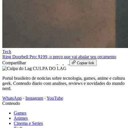
Tech
Ring Doorbell Pro: $199, o preço que vai abalar seu orçamento
Compartilhar
WhatsApp
Copiar link
CULPA
DO
LAG
Portal brasileiro de noticias sobre tecnologia, games, anime e cultura
geek. Conteudo diario com analises, reviews e novidades do mundo
nerd.
WhatsApp
·
Instagram
·
YouTube
Conteudo
Games
Animes
Cinema e Series