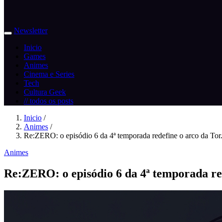
Newsletter
Inicio
Games
Animes
Cinema e Series
Tech
Cultura Geek
// todos os posts
Inicio
/
Animes
/
Re:ZERO: o episódio 6 da 4ª temporada redefine o arco da Tor.
Animes
Re:ZERO: o episódio 6 da 4ª temporada re