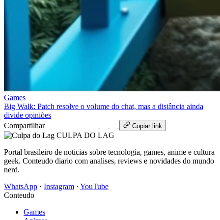
Games
Big Walk: Patch resolve o volume do chat, mas a distância ainda
divide opiniões
Compartilhar
WhatsApp
Copiar link
CULPA
DO
LAG
Portal brasileiro de noticias sobre tecnologia, games, anime e cultura
geek. Conteudo diario com analises, reviews e novidades do mundo
nerd.
WhatsApp
·
Instagram
·
YouTube
Conteudo
Games