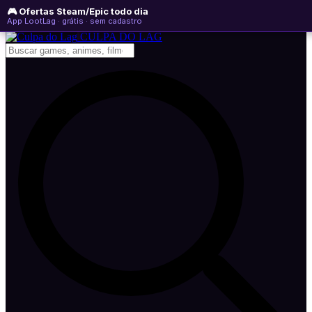
🎮 Ofertas Steam/Epic todo dia
sábado, 08 de agosto de 2026
WhatsApp
Instagram
YouTube
App LootLag · grátis · sem cadastro
Newsletter
CULPA
DO
LAG