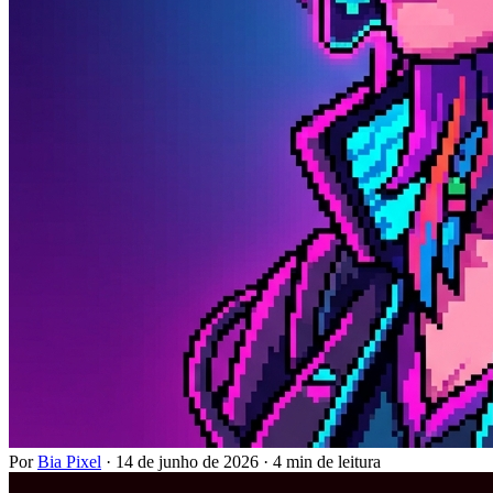
Por
Bia Pixel
·
14 de junho de 2026
·
4 min de leitura