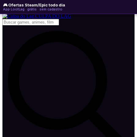
🎮 Ofertas Steam/Epic todo dia
quinta-feira, 06 de agosto de 2026
WhatsApp
Instagram
YouTube
App LootLag · grátis · sem cadastro
Newsletter
CULPA
DO
LAG