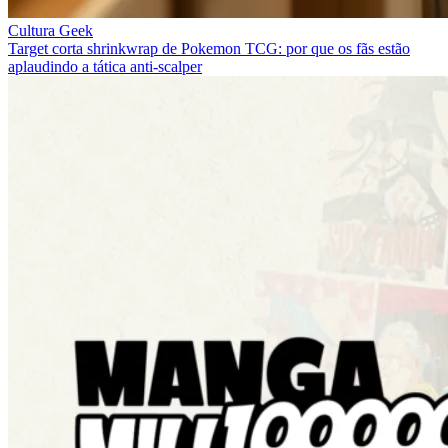
Cultura Geek
Target corta shrinkwrap de Pokemon TCG: por que os fãs estão
aplaudindo a tática anti-scalper