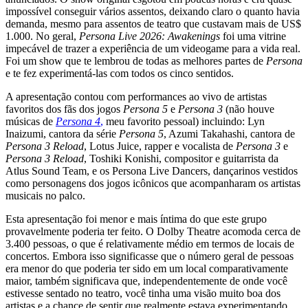
impossível conseguir vários assentos, deixando claro o quanto havia
demanda, mesmo para assentos de teatro que custavam mais de US$
1.000. No geral,
Persona Live 2026: Awakenings
foi uma vitrine
impecável de trazer a experiência de um videogame para a vida real.
Foi um show que te lembrou de todas as melhores partes de
Persona
e te fez experimentá-las com todos os cinco sentidos.
A apresentação contou com performances ao vivo de artistas
favoritos dos fãs dos jogos
Persona 5
e
Persona 3
(não houve
músicas de
Persona 4
,
meu favorito pessoal) incluindo: Lyn
Inaizumi, cantora da série
Persona 5
, Azumi Takahashi, cantora de
Persona 3 Reload
, Lotus Juice, rapper e vocalista de
Persona 3
e
Persona 3 Reload
, Toshiki Konishi, compositor e guitarrista da
Atlus Sound Team, e os Persona Live Dancers, dançarinos vestidos
como personagens dos jogos icônicos que acompanharam os artistas
musicais no palco.
Esta apresentação foi menor e mais íntima do que este grupo
provavelmente poderia ter feito. O Dolby Theatre acomoda cerca de
3.400 pessoas, o que é relativamente médio em termos de locais de
concertos. Embora isso significasse que o número geral de pessoas
era menor do que poderia ter sido em um local comparativamente
maior, também significava que, independentemente de onde você
estivesse sentado no teatro, você tinha uma visão muito boa dos
artistas e a chance de sentir que realmente estava experimentando