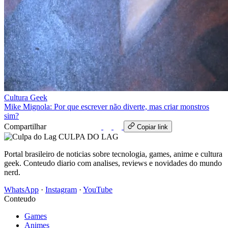
Cultura Geek
Mike Mignola: Por que escrever não diverte, mas criar monstros
sim?
Compartilhar
WhatsApp
Copiar link
CULPA
DO
LAG
Portal brasileiro de noticias sobre tecnologia, games, anime e cultura
geek. Conteudo diario com analises, reviews e novidades do mundo
nerd.
WhatsApp
·
Instagram
·
YouTube
Conteudo
Games
Animes