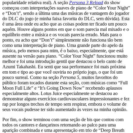
popularidade relativa real). A seção
Persona 3 Reload
do show
começou com interpretações suaves de piano de “Color Your Night”
e “Don’t”, sendo a última uma das músicas de vantagem do jogador
do DLC do jogo (e minha faixa favorita do DLC, sem dúvida). Esta
é uma área onde eu acho que as coisas podem ter ficado um pouco
aquém. Houve alguns pontos em que o som parecia mal mixado e o
equilíbrio entre a música e os vocais parecia errado. Mais para o
ponto, eu acho que “Don’t” simplesmente não funciona tão bem
como uma interpretação de piano. Uma grande parte do apelo da
música, pelo menos para mim, é o baixo, especialmente, que está
ausente na versão para piano. “Color Your Night” funcionou muito
melhor e foi uma introdução gentil que destacou o belo canto de
Azumi Takahashi. Eu senti que sua performance foi mais próxima
em tom e tipo ao que você ouviria no próprio jogo, o que foi um
pouco surreal. Como na seção
Persona 5
, muitos favoritos do
público foram tocados durante esta seção, com músicas como “Full
Moon Full Life” e “It’s Going Down Now” recebendo aplausos
especialmente altos. Lotus Juice especialmente se destacou ao
demonstrar alguns exercícios cardiovasculares impressionantes e fez
rap por longos trechos de tempo sem respirar, embora o volume de
seus vocais pudesse ter sido aumentado às vezes na minha opinião.
Por fim, o show terminou com uma seção de bis que contou com
todos os cantores e dançarinos retornando ao palco para uma
aparição combinada e uma apresentação em trio de “Deep Breath