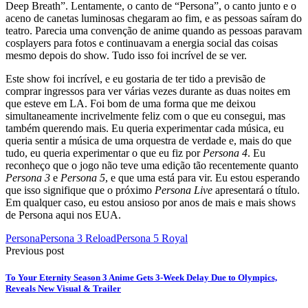
Deep Breath”. Lentamente, o canto de “Persona”, o canto junto e o
aceno de canetas luminosas chegaram ao fim, e as pessoas saíram do
teatro. Parecia uma convenção de anime quando as pessoas paravam
cosplayers para fotos e continuavam a energia social das coisas
mesmo depois do show. Tudo isso foi incrível de se ver.
Este show foi incrível, e eu gostaria de ter tido a previsão de
comprar ingressos para ver várias vezes durante as duas noites em
que esteve em LA. Foi bom de uma forma que me deixou
simultaneamente incrivelmente feliz com o que eu consegui, mas
também querendo mais. Eu queria experimentar cada música, eu
queria sentir a música de uma orquestra de verdade e, mais do que
tudo, eu queria experimentar o que eu fiz por
Persona 4
. Eu
reconheço que o jogo não teve uma edição tão recentemente quanto
Persona 3
e
Persona 5
, e que uma está para vir. Eu estou esperando
que isso signifique que o próximo
Persona Live
apresentará o título.
Em qualquer caso, eu estou ansioso por anos de mais e mais shows
de Persona aqui nos EUA.
Persona
Persona 3 Reload
Persona 5 Royal
Previous post
To Your Eternity Season 3 Anime Gets 3-Week Delay Due to Olympics,
Reveals New Visual & Trailer