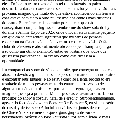
eles. Embora o teatro tivesse duas telas nas laterais do palco
destinadas a dar aos convidados sentados mais longe uma visão mais
próxima, imagino que muito do que estava acontecendo em frente à
casa estava bem claro a olho nu, mesmo nos cantos mais distantes
do teatro. Eu realmente sinto muito por aqueles que não
conseguiram comprar ingressos; Lembro-me do show solo de Lyn
durante a Anime Expo de 2025, onde o local relativamente pequeno
em que ela se apresentou significou que milhares de pessoas
esperaram na fila em vão e não tiveram a chance de vê-la. O fã-
clube de
Persona
é absolutamente obcecado pela franquia (e digo
isso como um ótimo exemplo), então eu gostaria que todos que
quisessem participar de um evento como este tivessem a
oportunidade.
Eu compareci ao show de sábado à noite, que começou um pouco
atrasado devido à grande massa de pessoas tentando entrar no teatro
e encontrar seus lugares. Não estava claro se a lenta procissão era
resultado de muitas pessoas tentando entrar de uma vez ou de
alguma lentidão administrativa por parte da segurança, mas eu
imagino que seja a primeira. Muitas pessoas estavam adornadas com
produtos do show e cosplay geral de
Persona
. Surpreendentemente,
apesar do foco do show em
Persona 3
e
Persona 5
, eu vi uma série
de cosplay de
Persona 4
, incluindo vários conjuntos de cosplayers
de Chie e Yukiko e mais do que alguns grupos de vários
personagens jogáveis do jogo.
Persona 5
foi, sem dúvida, o mais