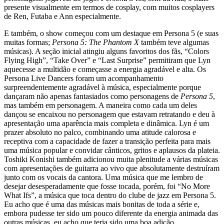
presente visualmente em termos de cosplay, com muitos cosplayers
de Ren, Futaba e Ann especialmente.
E também, o show começou com um destaque em Persona 5 (e suas
muitas formas;
Persona 5: The Phantom X
também teve algumas
músicas). A seção inicial atingiu alguns favoritos dos fãs, “Colors
Flying High”, “Take Over” e “Last Surprise” permitiram que Lyn
aquecesse a multidão e começasse a energia agradável e alta. Os
Persona Live Dancers foram um acompanhamento
surpreendentemente agradável à música, especialmente porque
dançaram não apenas fantasiados como personagens de
Persona 5
,
mas também em personagem. A maneira como cada um deles
dançou se encaixou no personagem que estavam retratando e deu à
apresentação uma aparência mais completa e dinâmica. Lyn é um
prazer absoluto no palco, combinando uma atitude calorosa e
receptiva com a capacidade de fazer a transição perfeita para mais
uma música popular e convidar cânticos, gritos e aplausos da plateia.
Toshiki Konishi também adicionou muita plenitude a várias músicas
com apresentações de guitarra ao vivo que absolutamente destruíram
junto com os vocais da cantora. Uma música que me lembro de
desejar desesperadamente que fosse tocada, porém, foi “No More
What Ifs”, a música que toca dentro do clube de jazz em Persona 5.
Eu acho que é uma das músicas mais bonitas de toda a série e,
embora pudesse ter sido um pouco diferente da energia animada das
outras músicas, eu acho que teria sido uma boa adição.