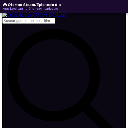
🎮 Ofertas Steam/Epic todo dia
sexta-feira, 07 de agosto de 2026
WhatsApp
Instagram
YouTube
App LootLag · grátis · sem cadastro
Newsletter
CULPA
DO
LAG