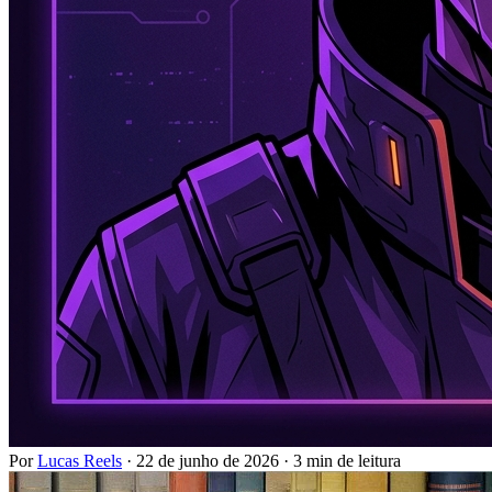
Por
Lucas Reels
·
22 de junho de 2026
·
3 min de leitura