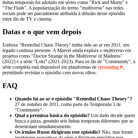
linhas temporais foi adotado em séries como "Rick and Morty" e
"The Flash". A popularização do termo "multiverso" nas redes
sociais pode ser parcialmente atribuída à difusão desse episódio
entre fãs de TV e cinema.
Datas e o que vem depois
Embora "Remedial Chaos Theory" tenha sido ao ar em 2011, seu
legado continua presente. A Marvel ainda explora o multiverso em
projetos como "Doctor Strange in the Multiverse of Madness"
(2022) e a série "Loki" (2021‑2023). Para os fãs de "Community", a
série completa está disponível em plataformas de
streaming
,
permitindo revisitar o episódio com novos olhos.
FAQ
Quando foi ao ar o episódio "Remedial Chaos Theory"?
27 de outubro de 2011, como parte da Temporada 3 de
"Community".
Qual a premissa básica do episódio?
Um dado decide quem
busca a pizza, gerando seis linhas temporais diferentes que se
desenrolam simultaneamente.
Os irmãos Russo dirigiram esse episódio?
Não, mas foram
produtores executivos da série e dirigiram episódios que