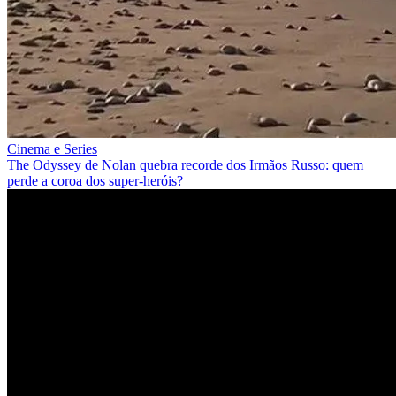
Cinema e Series
The Odyssey de Nolan quebra recorde dos Irmãos Russo: quem
perde a coroa dos super-heróis?