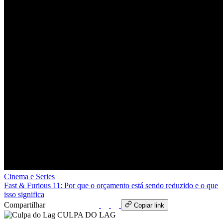
Cinema e Series
Fast & Furious 11: Por que o orçamento está sendo reduzido e o que
isso significa
Compartilhar
WhatsApp
Copiar link
CULPA
DO
LAG