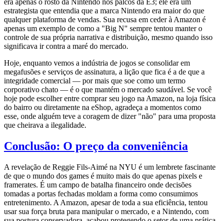
era apenas o rosto da Nintendo nos palcos da E3; ele era um
estrategista que entendia que a marca Nintendo era maior do que
qualquer plataforma de vendas. Sua recusa em ceder à Amazon é
apenas um exemplo de como a "Big N" sempre tentou manter o
controle de sua própria narrativa e distribuição, mesmo quando isso
significava ir contra a maré do mercado.
Hoje, enquanto vemos a indústria de jogos se consolidar em
megafusões e serviços de assinatura, a lição que fica é a de que a
integridade comercial — por mais que soe como um termo
corporativo chato — é o que mantém o mercado saudável. Se você
hoje pode escolher entre comprar seu jogo na Amazon, na loja física
do bairro ou diretamente na eShop, agradeça a momentos como
esse, onde alguém teve a coragem de dizer "não" para uma proposta
que cheirava a ilegalidade.
Conclusão: O preço da conveniência
A revelação de Reggie Fils-Aimé na NYU é um lembrete fascinante
de que o mundo dos games é muito mais do que apenas pixels e
framerates. É um campo de batalha financeiro onde decisões
tomadas a portas fechadas moldam a forma como consumimos
entretenimento. A Amazon, apesar de toda a sua eficiência, tentou
usar sua força bruta para manipular o mercado, e a Nintendo, com
sua postura conservadora, acabou protegendo o setor de uma prática