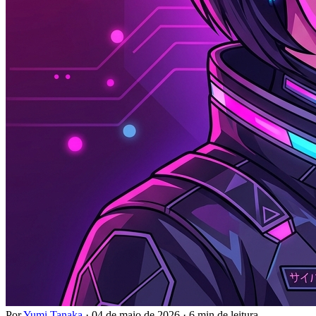
Por
Yumi Tanaka
·
04 de maio de 2026
·
6 min de leitura