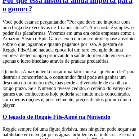
Por que essa história ainda importa para
o gamer?
Você pode estar se perguntando: "Por que devo me importar com
uma briga de executivos de 15 anos atrás?". A resposta é simples: o
poder das plataformas. Vivemos em uma era onde empresas como a
Amazon, Steam e Epic Games exercem um controle quase absoluto
sobre o que jogamos e quanto pagamos por isso. A postura de
Reggie Fils-Aimé naquela época foi um raro exemplo de uma
empresa de tecnologia priorizando a saúde do mercado em vez de
apenas o lucro imediato através de práticas predatórias.
Quando a Amazon tenta forçar uma fabricante a "quebrar a lei" para
destruir a concorrência, o consumidor final pode até ganhar um
desconto no primeiro mês, mas perde a diversidade de escolha a
longo prazo. Se a Nintendo tivesse cedido, o cenário do varejo de
games que conhecemos hoje poderia ser muito mais concentrado,
com menos opções e, possivelmente, preços ditados por um único
player.
O legado de Reggie Fils-Aimé na Nintendo
Reggie sempre foi uma figura divisiva, mas ninguém pode negar sua
habilidade em navegar pelas águas turbulentas da indústria. Ele não