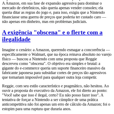
A Amazon, em sua fase de expansão agressiva para dominar o
mercado de eletrônicos, não queria apenas vender consoles; ela
queria ditar as regras do jogo e, para isso, exigiu que a Nintendo
financiasse uma guerra de preços que poderia ter custado caro —
não apenas em dinheiro, mas em problemas judiciais.
A exigência "obscena" e o flerte com a
ilegalidade
Imagine o cenário: a Amazon, querendo esmagar a concorrência —
especificamente o Walmart, que na época reinava absoluto no varejo
físico — buscou a Nintendo com uma proposta que Reggie
descreveu como "obscena". O objetivo era simples e brutal: a
gigante do e-commerce queria um suporte financeiro massivo da
fabricante japonesa para subsidiar cortes de preços tão agressivos
que tornariam impossível para qualquer outra loja competir.
Reggie, com seu estilo característico e pragmático, não hesitou. Ao
ouvir a proposta do executivo da Amazon, ele foi direto ao ponto:
"Você sabe que isso é ilegal, certo? Eu não posso fazer isso". A
tentativa de forçar a Nintendo a ser cúmplice de uma prática
anticompetitiva não foi apenas um erro de cálculo da Amazon; foi o
estopim para uma ruptura que duraria anos.