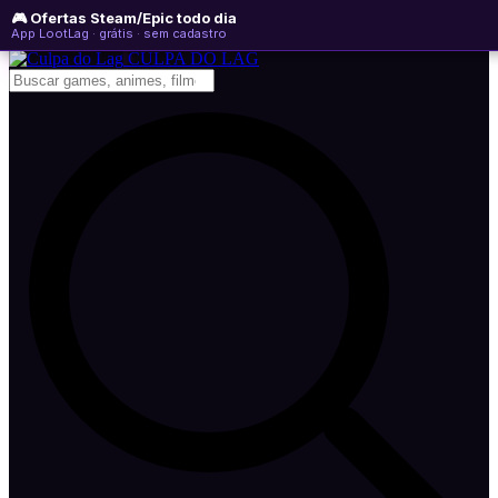
🎮 Ofertas Steam/Epic todo dia
domingo, 09 de agosto de 2026
WhatsApp
Instagram
YouTube
App LootLag · grátis · sem cadastro
Newsletter
CULPA
DO
LAG