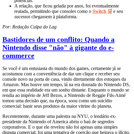
potências.
A relação, que ficou gelada por anos, foi eventualmente
reatada, permitindo que consoles como o
Switch 🛒
e seu
sucessor chegassem à plataforma.
Por: Redação Culpa do Lag
Bastidores de um conflito: Quando a
Nintendo disse "não" à gigante do e-
commerce
Se você é um entusiasta do mundo dos games, certamente já se
acostumou com a conveniência de dar um clique e receber seu
console novo na porta de casa, vindo diretamente dos estoques da
Amazon. Mas houve um tempo, lá na era dourada do Nintendo DS,
em que essa realidade era um sonho distante. Enquanto o mundo se
rendia ao império de Jeff Bezos, a Nintendo de Reggie Fils-Aimé
tomou uma decisão que, na época, soou como um suicídio
comercial: banir seus produtos da maior vitrine do planeta.
Recentemente, durante uma palestra na NYU, o lendário ex-
presidente da Nintendo of America abriu o baú de segredos
corporativos. E o que ele revelou não foi apenas uma simples
disputa comercial; foi uma tentativa de coerção que beirava o ilícito.