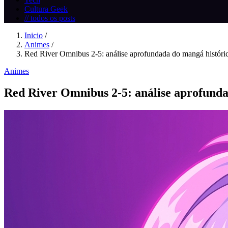
Cultura Geek
// todos os posts
Inicio
/
Animes
/
Red River Omnibus 2‑5: análise aprofundada do mangá históric
Animes
Red River Omnibus 2‑5: análise aprofunda