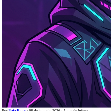
Por
Rafa Bytes
·
08 de julho de 2026
·
5 min de leitura