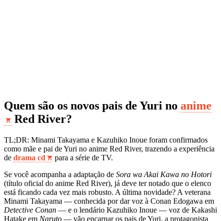
Quem são os novos pais de Yuri no
anime
Red River?
TL;DR: Minami Takayama e Kazuhiko Inoue foram confirmados
como mãe e pai de Yuri no anime Red River, trazendo a experiência
de
drama cd
para a série de TV.
Se você acompanha a adaptação de
Sora wa Akai Kawa no Hotori
(título oficial do anime Red River), já deve ter notado que o elenco
está ficando cada vez mais robusto. A última novidade? A veterana
Minami Takayama — conhecida por dar voz à Conan Edogawa em
Detective Conan
— e o lendário Kazuhiko Inoue — voz de Kakashi
Hatake em
Naruto
— vão encarnar os pais de Yuri, a protagonista