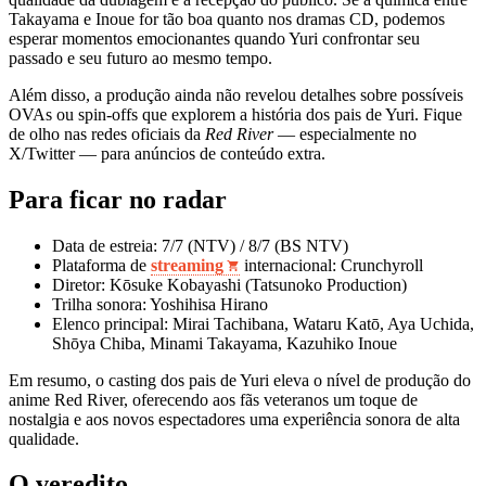
Takayama e Inoue for tão boa quanto nos dramas CD, podemos
esperar momentos emocionantes quando Yuri confrontar seu
passado e seu futuro ao mesmo tempo.
Além disso, a produção ainda não revelou detalhes sobre possíveis
OVAs ou spin‑offs que explorem a história dos pais de Yuri. Fique
de olho nas redes oficiais da
Red River
— especialmente no
X/Twitter — para anúncios de conteúdo extra.
Para ficar no radar
Data de estreia: 7/7 (NTV) / 8/7 (BS NTV)
Plataforma de
streaming
internacional: Crunchyroll
Diretor: Kōsuke Kobayashi (Tatsunoko Production)
Trilha sonora: Yoshihisa Hirano
Elenco principal: Mirai Tachibana, Wataru Katō, Aya Uchida,
Shōya Chiba, Minami Takayama, Kazuhiko Inoue
Em resumo, o casting dos pais de Yuri eleva o nível de produção do
anime Red River, oferecendo aos fãs veteranos um toque de
nostalgia e aos novos espectadores uma experiência sonora de alta
qualidade.
O veredito