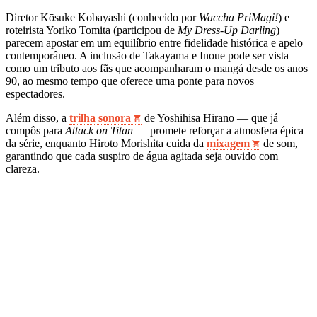
Diretor Kōsuke Kobayashi (conhecido por
Waccha PriMagi!
) e
roteirista Yoriko Tomita (participou de
My Dress-Up Darling
)
parecem apostar em um equilíbrio entre fidelidade histórica e apelo
contemporâneo. A inclusão de Takayama e Inoue pode ser vista
como um tributo aos fãs que acompanharam o mangá desde os anos
90, ao mesmo tempo que oferece uma ponte para novos
espectadores.
Além disso, a
trilha sonora
de Yoshihisa Hirano — que já
compôs para
Attack on Titan
— promete reforçar a atmosfera épica
da série, enquanto Hiroto Morishita cuida da
mixagem
de som,
garantindo que cada suspiro de água agitada seja ouvido com
clareza.