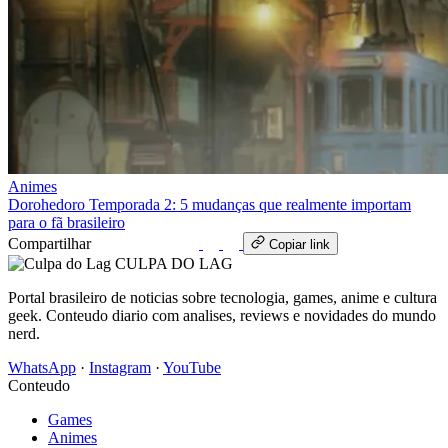
Animes
Dorohedoro Temporada 2: 5 mudanças que realmente importam
para o fã brasileiro
Compartilhar
WhatsApp
Copiar link
CULPA
DO
LAG
Portal brasileiro de noticias sobre tecnologia, games, anime e cultura
geek. Conteudo diario com analises, reviews e novidades do mundo
nerd.
WhatsApp
·
Instagram
·
YouTube
Conteudo
Games
Animes