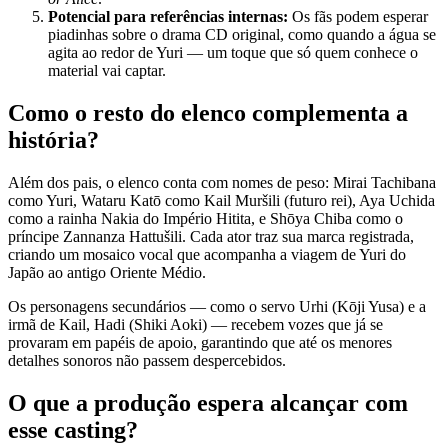
Potencial para referências internas:
Os fãs podem esperar
piadinhas sobre o drama CD original, como quando a água se
agita ao redor de Yuri — um toque que só quem conhece o
material vai captar.
Como o resto do elenco complementa a
história?
Além dos pais, o elenco conta com nomes de peso: Mirai Tachibana
como Yuri, Wataru Katō como Kail Muršili (futuro rei), Aya Uchida
como a rainha Nakia do Império Hitita, e Shōya Chiba como o
príncipe Zannanza Hattušili. Cada ator traz sua marca registrada,
criando um mosaico vocal que acompanha a viagem de Yuri do
Japão ao antigo Oriente Médio.
Os personagens secundários — como o servo Urhi (Kōji Yusa) e a
irmã de Kail, Hadi (Shiki Aoki) — recebem vozes que já se
provaram em papéis de apoio, garantindo que até os menores
detalhes sonoros não passem despercebidos.
O que a produção espera alcançar com
esse casting?