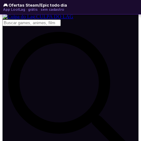
🎮 Ofertas Steam/Epic todo dia
sábado, 08 de agosto de 2026
WhatsApp
Instagram
YouTube
App LootLag · grátis · sem cadastro
Newsletter
CULPA
DO
LAG