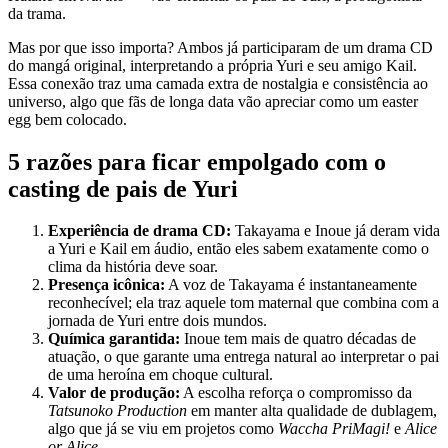
da trama.
Mas por que isso importa? Ambos já participaram de um drama CD
do mangá original, interpretando a própria Yuri e seu amigo Kail.
Essa conexão traz uma camada extra de nostalgia e consistência ao
universo, algo que fãs de longa data vão apreciar como um easter
egg bem colocado.
5 razões para ficar empolgado com o
casting de pais de Yuri
Experiência de drama CD:
Takayama e Inoue já deram vida
a Yuri e Kail em áudio, então eles sabem exatamente como o
clima da história deve soar.
Presença icônica:
A voz de Takayama é instantaneamente
reconhecível; ela traz aquele tom maternal que combina com a
jornada de Yuri entre dois mundos.
Química garantida:
Inoue tem mais de quatro décadas de
atuação, o que garante uma entrega natural ao interpretar o pai
de uma heroína em choque cultural.
Valor de produção:
A escolha reforça o compromisso da
Tatsunoko Production
em manter alta qualidade de dublagem,
algo que já se viu em projetos como
Waccha PriMagi!
e
Alice
or Alice
.