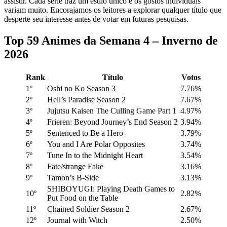
assistir. Cada série traz um estilo único e os gostos individuais
variam muito. Encorajamos os leitores a explorar qualquer título que
desperte seu interesse antes de votar em futuras pesquisas.
Top 59 Animes da Semana 4 – Inverno de
2026
Rank
Título
Votos
1º
Oshi no Ko Season 3
7.76%
2º
Hell’s Paradise Season 2
7.67%
3º
Jujutsu Kaisen The Culling Game Part 1
4.97%
4º
Frieren: Beyond Journey’s End Season 2
3.94%
5º
Sentenced to Be a Hero
3.79%
6º
You and I Are Polar Opposites
3.74%
7º
Tune In to the Midnight Heart
3.54%
8º
Fate/strange Fake
3.16%
9º
Tamon’s B-Side
3.13%
SHIBOYUGI: Playing Death Games to
10º
2.82%
Put Food on the Table
11º
Chained Soldier Season 2
2.67%
12º
Journal with Witch
2.50%