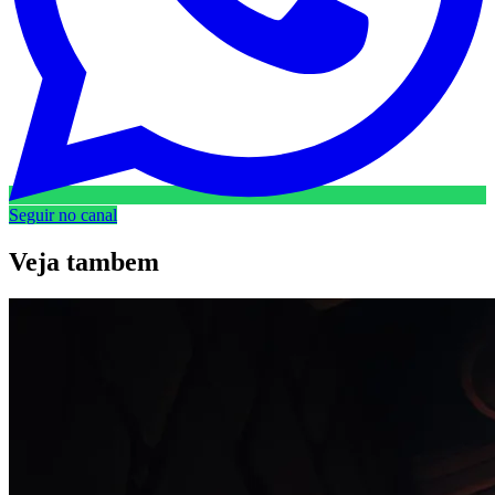
Seguir no canal
Veja
tambem