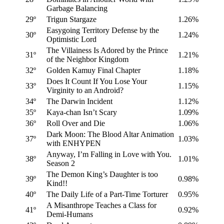
Garbage Balancing
29º
Trigun Stargaze
1.26%
Easygoing Territory Defense by the
30º
1.24%
Optimistic Lord
The Villainess Is Adored by the Prince
31º
1.21%
of the Neighbor Kingdom
32º
Golden Kamuy Final Chapter
1.18%
Does It Count If You Lose Your
33º
1.15%
Virginity to an Android?
34º
The Darwin Incident
1.12%
35º
Kaya-chan Isn’t Scary
1.09%
36º
Roll Over and Die
1.06%
Dark Moon: The Blood Altar Animation
37º
1.03%
with ENHYPEN
Anyway, I’m Falling in Love with You.
38º
1.01%
Season 2
The Demon King’s Daughter is too
39º
0.98%
Kind!!
40º
The Daily Life of a Part-Time Torturer
0.95%
A Misanthrope Teaches a Class for
41º
0.92%
Demi-Humans