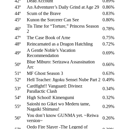
42º
Dead Account
0.89%
43º
An Adventurer’s Daily Grind at Age 29
0.86%
44º
Scum of the Brave
0.83%
45º
Kunon the Sorcerer Can See
0.80%
Tis Time for “Torture,” Princess Season
46º
0.78%
2
47º
The Case Book of Arne
0.75%
48º
Reincarnated as a Dragon Hatchling
0.72%
A Gentle Noble’s Vacation
49º
0.69%
Recommendation
Blue Miburo: Serizawa Assassination
50º
0.66%
Arc
51º
MF Ghost Season 3
0.63%
52º
Hell Teacher: Jigoku Sensei Nube Part 2
0.49%
Cardfight!! Vanguard: Divinez
53º
0.34%
Parallactic Clash
54º
High School! Kimengumi
0.32%
Saioshi no Gikei wo Mederu tame,
55º
0.29%
Nagaiki Shimasu!
You don’t know GUNMA yet. ~Reiwa
56º
0.26%
version~
Oedo Fire Slayer -The Legend of