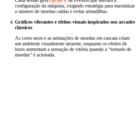
Cada sessão gera
cartas
de eventos que alteram a
configuração da máquina, exigindo estratégia para maximizar
o número de moedas caídas e evitar armadilhas.
Gráficos vibrantes e efeitos visuais inspirados nos arcades
clássicos
As cores neon e as animações de moedas em cascata criam
um ambiente visualmente atraente, enquanto os efeitos de
luzes aumentam a sensação de vitória quando a “tornado de
moedas” é acionada.