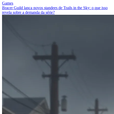
Games
Bracer Guild lança novos standees de Trails in the Sky: o que isso
revela sobre a demanda da série?