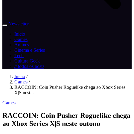
Newsletter
Inicio
Games
Animes
Cinema e Series
Tech
Cultura Geek
// todos os posts
Inicio
/
Games
/
RACCOIN: Coin Pusher Roguelike chega ao Xbox Series
X|S nest...
Games
RACCOIN: Coin Pusher Roguelike chega
ao Xbox Series X|S neste outono