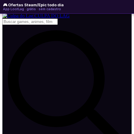
🎮 Ofertas Steam/Epic todo dia
sábado, 08 de agosto de 2026
WhatsApp
Instagram
YouTube
App LootLag · grátis · sem cadastro
Newsletter
CULPA
DO
LAG