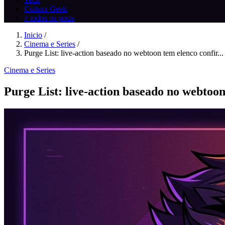
Cultura Geek
// todos os posts
Inicio
/
Cinema e Series
/
Purge List: live-action baseado no webtoon tem elenco confir...
Cinema e Series
Purge List: live-action baseado no webtoo