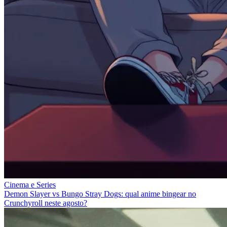
Cinema e Series
Demon Slayer vs Bungo Stray Dogs: qual anime bingear no
Crunchyroll neste agosto?