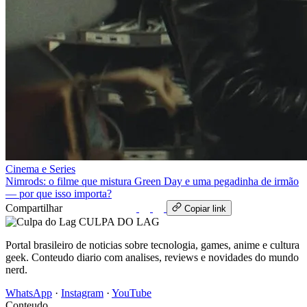
Cinema e Series
Nimrods: o filme que mistura Green Day e uma pegadinha de irmão
— por que isso importa?
Compartilhar
WhatsApp
Copiar link
CULPA
DO
LAG
Portal brasileiro de noticias sobre tecnologia, games, anime e cultura
geek. Conteudo diario com analises, reviews e novidades do mundo
nerd.
WhatsApp
·
Instagram
·
YouTube
Conteudo