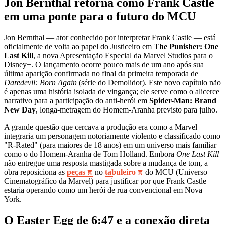
Jon Bernthal retorna como Frank Castle
em uma ponte para o futuro do MCU
Jon Bernthal — ator conhecido por interpretar Frank Castle — está
oficialmente de volta ao papel do Justiceiro em
The Punisher: One
Last Kill
, a nova Apresentação Especial da Marvel Studios para o
Disney+. O lançamento ocorre pouco mais de um ano após sua
última aparição confirmada no final da primeira temporada de
Daredevil: Born Again
(série do Demolidor). Este novo capítulo não
é apenas uma história isolada de vingança; ele serve como o alicerce
narrativo para a participação do anti-herói em
Spider-Man: Brand
New Day
, longa-metragem do Homem-Aranha previsto para julho.
A grande questão que cercava a produção era como a Marvel
integraria um personagem notoriamente violento e classificado como
"R-Rated" (para maiores de 18 anos) em um universo mais familiar
como o do Homem-Aranha de Tom Holland. Embora
One Last Kill
não entregue uma resposta mastigada sobre a mudança de tom, a
obra reposiciona as
peças
no
tabuleiro
do MCU (Universo
Cinematográfico da Marvel) para justificar por que Frank Castle
estaria operando como um herói de rua convencional em Nova
York.
O Easter Egg de 6:47 e a conexão direta