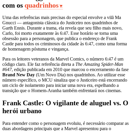
com os
quadrinhos
Uma das referências mais precisas do especial envolve a vilã Ma
Gnucci — antagonista clássica do Justiceiro nos quadrinhos de
Garth Ennis. Durante a trama, ela revela que seu filho mais novo,
Carlo, foi morto exatamente às 6:47. Esse horário se torna uma
obsessão para a personagem, que publica o endereço de Frank
Castle para todos os criminosos da cidade às 6:47, como uma forma
de homenagem póstuma e vingança.
Para os leitores veteranos da Marvel Comics, o número 6:47 é um
código claro. Ele faz referência direta a
The Amazing Spider-Man
#647
, edição publicada em 2010 que marcou o encerramento da fase
Brand New Day
(Um Novo Dia) nos quadrinhos. Ao utilizar esse
número específico, o MCU sinaliza que o Justiceiro está encerrando
um ciclo de isolamento para iniciar uma nova era, espelhando a
transição que o Homem-Aranha também enfrentará nos cinemas.
Frank Castle: O vigilante de aluguel vs. O
herói urbano
Para entender como o personagem evoluiu, é necessário comparar as
duas abordagens principais que a Marvel apresentou para o