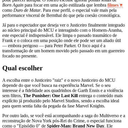
Born Again
para focar em uma ação estilizada que lembra
filmes
como
Duro de Matar
. Para esse perfil, o especial vale mais pela
performance visceral de Bernthal do que pela coesão cronológica.
Já para o espectador que deseja ver o Justiceiro finalmente integrado
ao núcleo principal do MCU e interagindo com o Homem-Aranha,
este especial é indispensável. Ele limpa o passado traumático de
Frank e o coloca em uma posição onde ele pode ser um aliado útil
— embora perigoso — para Peter Parker. O foco aqui é a
transformação de um homem movido pelo passado em um guerreiro
focado no presente.
Qual escolher
A escolha entre o Justiceiro "raiz" e o novo Justiceiro do MCU
depende do que você busca na experiência Marvel. Se o seu
interesse é a fidelidade aos quadrinhos de Garth Ennis e a violência
sem filtros,
The Punisher: One Last Kill
entrega o conteúdo mais
explícito já produzido pelo Marvel Studios, sendo a escolha ideal
para quem sentia falta da pegada da fase Marvel Knights.
Por outro lado, se você está acompanhando a saga do Multiverso e a
reconstrução de Nova York pós-Rei do Crime, o especial funciona
como o "Episódio 0" de
Spider-Man: Brand New Day
. Ele