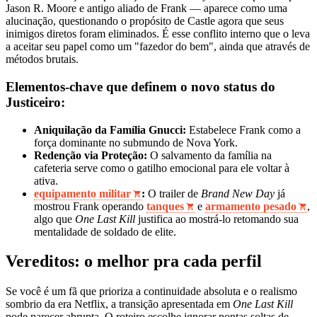
Jason R. Moore e antigo aliado de Frank — aparece como uma
alucinação, questionando o propósito de Castle agora que seus
inimigos diretos foram eliminados. É esse conflito interno que o leva
a aceitar seu papel como um "fazedor do bem", ainda que através de
métodos brutais.
Elementos-chave que definem o novo status do
Justiceiro:
Aniquilação da Família Gnucci:
Estabelece Frank como a
força dominante no submundo de Nova York.
Redenção via Proteção:
O salvamento da família na
cafeteria serve como o gatilho emocional para ele voltar à
ativa.
equipamento militar
:
O trailer de
Brand New Day
já
mostrou Frank operando
tanques
e
armamento pesado
,
algo que
One Last Kill
justifica ao mostrá-lo retomando sua
mentalidade de soldado de elite.
Vereditos: o melhor pra cada perfil
Se você é um fã que prioriza a continuidade absoluta e o realismo
sombrio da era Netflix, a transição apresentada em
One Last Kill
pode parecer abrupta. O roteiro escolhe ignorar pontas soltas de