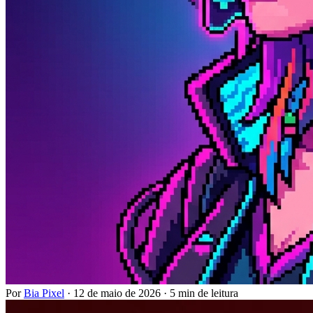
Por
Bia Pixel
·
12 de maio de 2026
·
5 min de leitura