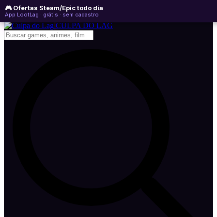
🎮 Ofertas Steam/Epic todo dia
domingo, 09 de agosto de 2026
WhatsApp
Instagram
YouTube
App LootLag · grátis · sem cadastro
Newsletter
CULPA
DO
LAG