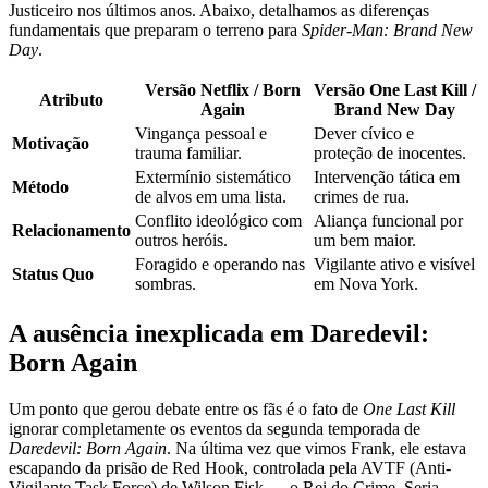
Justiceiro nos últimos anos. Abaixo, detalhamos as diferenças
fundamentais que preparam o terreno para
Spider-Man: Brand New
Day
.
Versão Netflix / Born
Versão One Last Kill /
Atributo
Again
Brand New Day
Vingança pessoal e
Dever cívico e
Motivação
trauma familiar.
proteção de inocentes.
Extermínio sistemático
Intervenção tática em
Método
de alvos em uma lista.
crimes de rua.
Conflito ideológico com
Aliança funcional por
Relacionamento
outros heróis.
um bem maior.
Foragido e operando nas
Vigilante ativo e visível
Status Quo
sombras.
em Nova York.
A ausência inexplicada em Daredevil:
Born Again
Um ponto que gerou debate entre os fãs é o fato de
One Last Kill
ignorar completamente os eventos da segunda temporada de
Daredevil: Born Again
. Na última vez que vimos Frank, ele estava
escapando da prisão de Red Hook, controlada pela AVTF (Anti-
Vigilante Task Force) de Wilson Fisk — o Rei do Crime. Seria