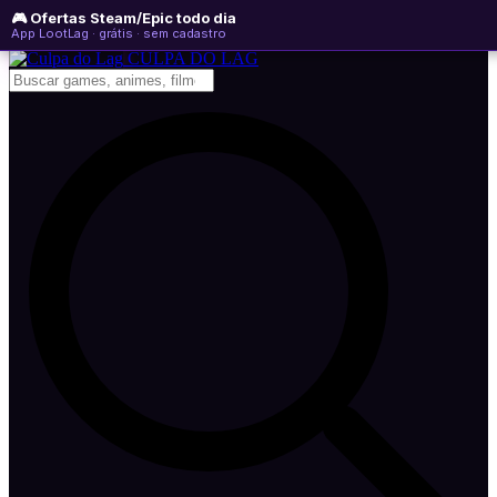
🎮 Ofertas Steam/Epic todo dia
quinta-feira, 06 de agosto de 2026
WhatsApp
Instagram
YouTube
App LootLag · grátis · sem cadastro
Newsletter
CULPA
DO
LAG