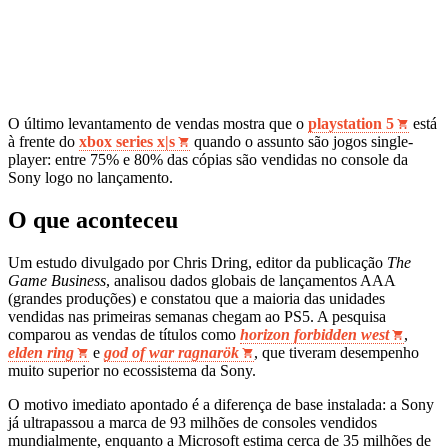
O último levantamento de vendas mostra que o
playstation 5
está
à frente do
xbox series x|s
quando o assunto são jogos single-
player: entre 75% e 80% das cópias são vendidas no console da
Sony logo no lançamento.
O que aconteceu
Um estudo divulgado por Chris Dring, editor da publicação
The
Game Business
, analisou dados globais de lançamentos AAA
(grandes produções) e constatou que a maioria das unidades
vendidas nas primeiras semanas chegam ao PS5. A pesquisa
comparou as vendas de títulos como
horizon forbidden west
,
elden ring
e
god of war ragnarök
, que tiveram desempenho
muito superior no ecossistema da Sony.
O motivo imediato apontado é a diferença de base instalada: a Sony
já ultrapassou a marca de 93 milhões de consoles vendidos
mundialmente, enquanto a Microsoft estima cerca de 35 milhões de