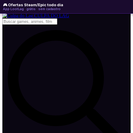
🎮 Ofertas Steam/Epic todo dia
sábado, 08 de agosto de 2026
WhatsApp
Instagram
YouTube
App LootLag · grátis · sem cadastro
Newsletter
CULPA
DO
LAG