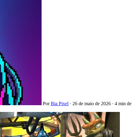
Por
Bia Pixel
·
26 de maio de 2026
·
4 min de