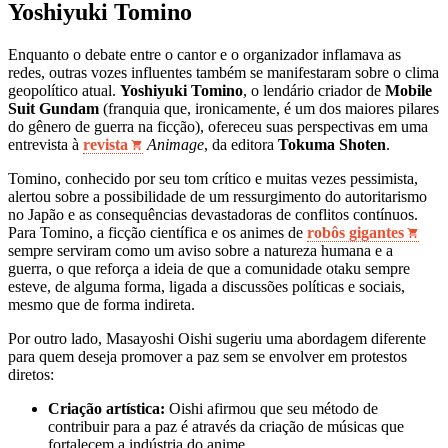
Yoshiyuki Tomino
Enquanto o debate entre o cantor e o organizador inflamava as
redes, outras vozes influentes também se manifestaram sobre o clima
geopolítico atual.
Yoshiyuki Tomino
, o lendário criador de
Mobile
Suit Gundam
(franquia que, ironicamente, é um dos maiores pilares
do gênero de guerra na ficção), ofereceu suas perspectivas em uma
entrevista à
revista
Animage
, da editora
Tokuma Shoten
.
Tomino, conhecido por seu tom crítico e muitas vezes pessimista,
alertou sobre a possibilidade de um ressurgimento do autoritarismo
no Japão e as consequências devastadoras de conflitos contínuos.
Para Tomino, a ficção científica e os animes de
robôs gigantes
sempre serviram como um aviso sobre a natureza humana e a
guerra, o que reforça a ideia de que a comunidade otaku sempre
esteve, de alguma forma, ligada a discussões políticas e sociais,
mesmo que de forma indireta.
Por outro lado, Masayoshi Oishi sugeriu uma abordagem diferente
para quem deseja promover a paz sem se envolver em protestos
diretos:
Criação artística:
Oishi afirmou que seu método de
contribuir para a paz é através da criação de músicas que
fortalecem a indústria do anime.