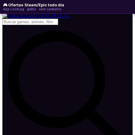
🎮 Ofertas Steam/Epic todo dia
quinta-feira, 06 de agosto de 2026
WhatsApp
Instagram
YouTube
App LootLag · grátis · sem cadastro
Newsletter
CULPA
DO
LAG