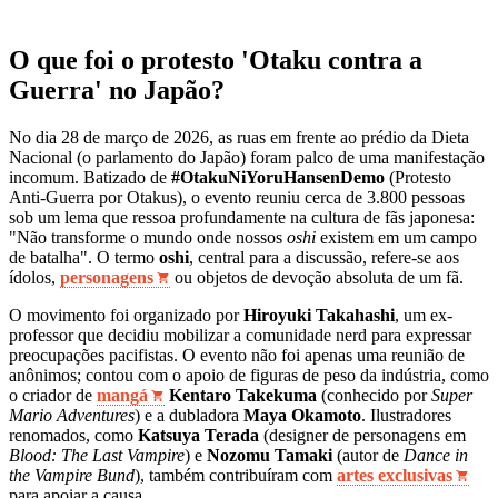
O que foi o protesto 'Otaku contra a
Guerra' no Japão?
No dia 28 de março de 2026, as ruas em frente ao prédio da Dieta
Nacional (o parlamento do Japão) foram palco de uma manifestação
incomum. Batizado de
#OtakuNiYoruHansenDemo
(Protesto
Anti-Guerra por Otakus), o evento reuniu cerca de 3.800 pessoas
sob um lema que ressoa profundamente na cultura de fãs japonesa:
"Não transforme o mundo onde nossos
oshi
existem em um campo
de batalha". O termo
oshi
, central para a discussão, refere-se aos
ídolos,
personagens
ou objetos de devoção absoluta de um fã.
O movimento foi organizado por
Hiroyuki Takahashi
, um ex-
professor que decidiu mobilizar a comunidade nerd para expressar
preocupações pacifistas. O evento não foi apenas uma reunião de
anônimos; contou com o apoio de figuras de peso da indústria, como
o criador de
mangá
Kentaro Takekuma
(conhecido por
Super
Mario Adventures
) e a dubladora
Maya Okamoto
. Ilustradores
renomados, como
Katsuya Terada
(designer de personagens em
Blood: The Last Vampire
) e
Nozomu Tamaki
(autor de
Dance in
the Vampire Bund
), também contribuíram com
artes exclusivas
para apoiar a causa.