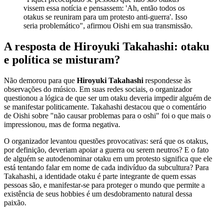
vissem essa notícia e pensassem: 'Ah, então todos os
otakus se reuniram para um protesto anti-guerra'. Isso
seria problemático", afirmou Oishi em sua transmissão.
A resposta de Hiroyuki Takahashi: otaku
e política se misturam?
Não demorou para que
Hiroyuki Takahashi
respondesse às
observações do músico. Em suas redes sociais, o organizador
questionou a lógica de que ser um otaku deveria impedir alguém de
se manifestar politicamente. Takahashi destacou que o comentário
de Oishi sobre "não causar problemas para o oshi" foi o que mais o
impressionou, mas de forma negativa.
O organizador levantou questões provocativas: será que os otakus,
por definição, deveriam apoiar a guerra ou serem neutros? E o fato
de alguém se autodenominar otaku em um protesto significa que ele
está tentando falar em nome de cada indivíduo da subcultura? Para
Takahashi, a identidade otaku é parte integrante de quem essas
pessoas são, e manifestar-se para proteger o mundo que permite a
existência de seus hobbies é um desdobramento natural dessa
paixão.