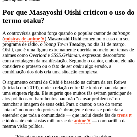
Por que Masayoshi Oishi criticou o uso do
termo otaku?
A controvérsia ganhou força quando o popular cantor de
anisongs
(
músicas de anime
)
Masayoshi Oishi
comentou o caso em seu
programa de rádio, o
Young Town Tuesday
, no dia 31 de março.
Oishi, que é uma figura extremamente querida no meio por temas de
animes como
Overlord
e
SSSS.Gridman
, expressou desconforto
com a rotulagem da manifestação. Segundo o cantor, embora ele não
considere o protesto ou o fato de ser otaku algo errado, a
combinação dos dois cria uma situação complexa.
O argumento central de Oishi é baseado na cultura da era Reiwa
(iniciada em 2019), onde a relação entre fã e ídolo é pautada por
uma etiqueta rígida. Ele sugeriu que muitos fãs evitam participar de
atos políticos ou barulhentos para não "causar problemas" ou
manchar a imagem de seus
oshi
. Para o cantor, o uso do termo
"otaku" no nome do protesto é abrangente demais e pode dar a
entender que toda a comunidade — que inclui desde fãs de
trens
e ídolos até entusiastas militares e de
anime
— compartilha da
mesma visão política.
"Fiquei preocupado se pessoas que não são otakus