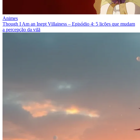
Animes
Though I Am an Inept Villainess – Episódio 4: 5 lições que mudam
a percepção da vilã