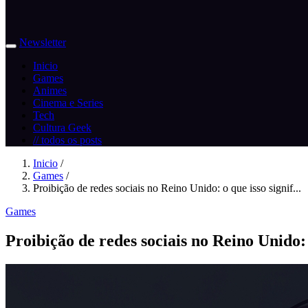
Newsletter
Inicio
Games
Animes
Cinema e Series
Tech
Cultura Geek
// todos os posts
Inicio
/
Games
/
Proibição de redes sociais no Reino Unido: o que isso signif...
Games
Proibição de redes sociais no Reino Unido: 