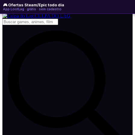
🎮 Ofertas Steam/Epic todo dia
quinta-feira, 06 de agosto de 2026
WhatsApp
Instagram
YouTube
App LootLag · grátis · sem cadastro
Newsletter
CULPA
DO
LAG