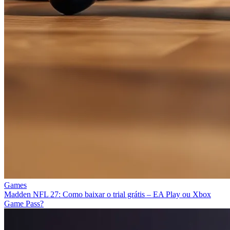
Games
Madden NFL 27: Como baixar o trial grátis – EA Play ou Xbox
Game Pass?