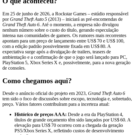
O que aconteceu?
Em 25 de junho de 2026, a Rockstar Games – estúdio responsável
por
Grand Theft Auto 5
(2013) – iniciará as pré‑encomendas de
Grand Theft Auto 6
. Até o momento, a empresa não divulgou
nenhum número sobre o custo do título, gerando especulação
intensa nas comunidades de gamers. Os rumores mais recorrentes
apontam para um preço de lançamento entre US$ 70 e US$ 100,
com a edição padrão possivelmente fixada em US$ 80. A
expectativa surge após a divulgação de trailers, teasers de
ambientação e a confirmação de que o jogo será lançado para PC,
PlayStation 5, Xbox Series X e, possivelmente, para a nova geração
de consoles.
Como chegamos aqui?
Desde o anúncio oficial do projeto em 2023,
Grand Theft Auto 6
tem sido o foco de discussões sobre escopo, tecnologia e, sobretudo,
preço. Vários fatores contribuíram para a incerteza atual:
Histórico de preços AAA:
Desde a era da PlayStation 4,
títulos de grande orçamento têm sido lançados por US$ 60. A
elevação para US$ 70 ocorreu com a chegada da geração
PS5/Xbox Series X, refletindo custos de desenvolvimento