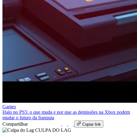
Games
Halo no PS5: o que muda e por que as demissões na Xbox podem
mudar o futuro da franquia
Compartilhar
WhatsApp
Copiar link
CULPA
DO
LAG