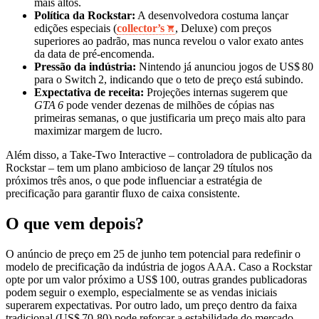
mais altos.
Política da Rockstar:
A desenvolvedora costuma lançar
edições especiais (
collector’s
, Deluxe) com preços
superiores ao padrão, mas nunca revelou o valor exato antes
da data de pré‑encomenda.
Pressão da indústria:
Nintendo já anunciou jogos de US$ 80
para o Switch 2, indicando que o teto de preço está subindo.
Expectativa de receita:
Projeções internas sugerem que
GTA 6
pode vender dezenas de milhões de cópias nas
primeiras semanas, o que justificaria um preço mais alto para
maximizar margem de lucro.
Além disso, a Take‑Two Interactive – controladora de publicação da
Rockstar – tem um plano ambicioso de lançar 29 títulos nos
próximos três anos, o que pode influenciar a estratégia de
precificação para garantir fluxo de caixa consistente.
O que vem depois?
O anúncio de preço em 25 de junho tem potencial para redefinir o
modelo de precificação da indústria de jogos AAA. Caso a Rockstar
opte por um valor próximo a US$ 100, outras grandes publicadoras
podem seguir o exemplo, especialmente se as vendas iniciais
superarem expectativas. Por outro lado, um preço dentro da faixa
tradicional (US$ 70‑80) pode reforçar a estabilidade do mercado,