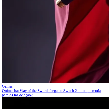
Games
Onimusha: Way of the Sword chega ao Switch 2 — o que muda
para os fãs de ação?