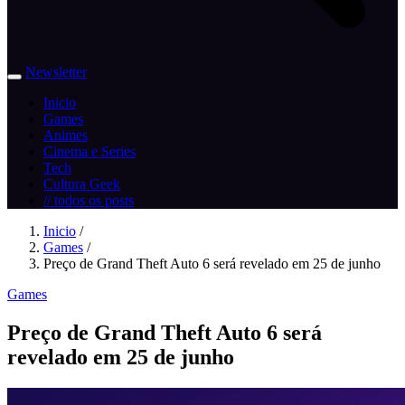
Newsletter
Inicio
Games
Animes
Cinema e Series
Tech
Cultura Geek
// todos os posts
Inicio
/
Games
/
Preço de Grand Theft Auto 6 será revelado em 25 de junho
Games
Preço de Grand Theft Auto 6 será
revelado em 25 de junho