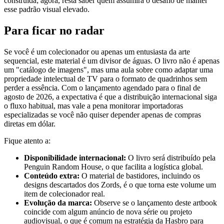
construída; agora, resta saber quem assumirá o desafio de manter
esse padrão visual elevado.
Para ficar no radar
Se você é um colecionador ou apenas um entusiasta da arte
sequencial, este material é um divisor de águas. O livro não é apenas
um "catálogo de imagens", mas uma aula sobre como adaptar uma
propriedade intelectual de TV para o formato de quadrinhos sem
perder a essência. Com o lançamento agendado para o final de
agosto de 2026, a expectativa é que a distribuição internacional siga
o fluxo habitual, mas vale a pena monitorar importadoras
especializadas se você não quiser depender apenas de compras
diretas em dólar.
Fique atento a:
Disponibilidade internacional:
O livro será distribuído pela
Penguin Random House, o que facilita a logística global.
Conteúdo extra:
O material de bastidores, incluindo os
designs descartados dos Zords, é o que torna este volume um
item de colecionador real.
Evolução da marca:
Observe se o lançamento deste artbook
coincide com algum anúncio de nova série ou projeto
audiovisual, o que é comum na estratégia da Hasbro para