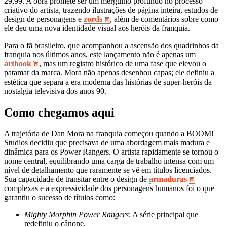
29,99. A obra promete ser um mergulho profundo no processo
criativo do artista, trazendo ilustrações de página inteira, estudos de
design de personagens e
zords
, além de comentários sobre como
ele deu uma nova identidade visual aos heróis da franquia.
Para o fã brasileiro, que acompanhou a ascensão dos quadrinhos da
franquia nos últimos anos, este lançamento não é apenas um
artbook
, mas um registro histórico de uma fase que elevou o
patamar da marca. Mora não apenas desenhou capas; ele definiu a
estética que separa a era moderna das histórias de super-heróis da
nostalgia televisiva dos anos 90.
Como chegamos aqui
A trajetória de Dan Mora na franquia começou quando a BOOM!
Studios decidiu que precisava de uma abordagem mais madura e
dinâmica para os Power Rangers. O artista rapidamente se tornou o
nome central, equilibrando uma carga de trabalho intensa com um
nível de detalhamento que raramente se vê em títulos licenciados.
Sua capacidade de transitar entre o design de
armaduras
complexas e a expressividade dos personagens humanos foi o que
garantiu o sucesso de títulos como:
Mighty Morphin Power Rangers
: A série principal que
redefiniu o cânone.