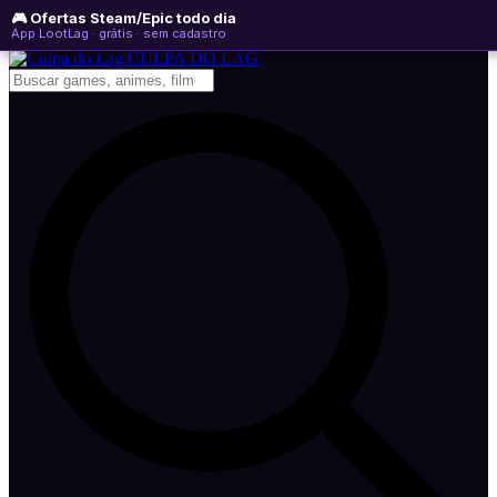
🎮 Ofertas Steam/Epic todo dia
segunda-feira, 10 de agosto de 2026
WhatsApp
Instagram
YouTube
App LootLag · grátis · sem cadastro
Newsletter
CULPA
DO
LAG