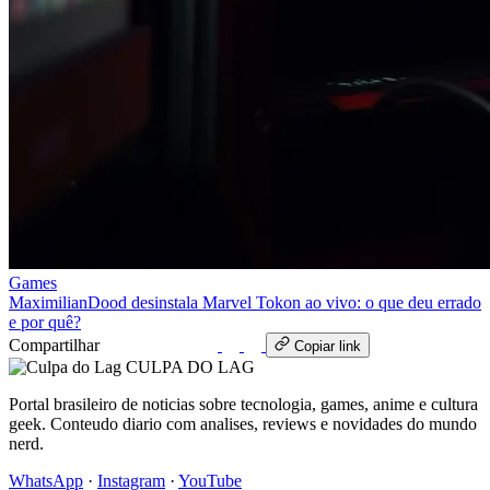
Games
MaximilianDood desinstala Marvel Tokon ao vivo: o que deu errado
e por quê?
Compartilhar
WhatsApp
Copiar link
CULPA
DO
LAG
Portal brasileiro de noticias sobre tecnologia, games, anime e cultura
geek. Conteudo diario com analises, reviews e novidades do mundo
nerd.
WhatsApp
·
Instagram
·
YouTube