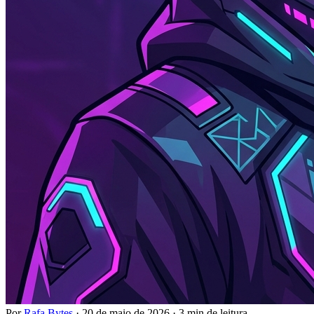
Por
Rafa Bytes
·
20 de maio de 2026
·
3 min de leitura