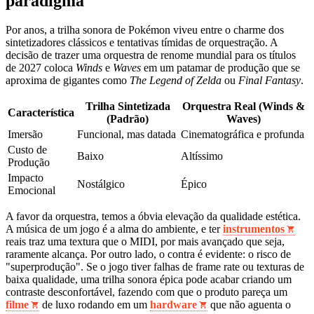
paradigma
Por anos, a trilha sonora de Pokémon viveu entre o charme dos
sintetizadores clássicos e tentativas tímidas de orquestração. A
decisão de trazer uma orquestra de renome mundial para os títulos
de 2027 coloca
Winds
e
Waves
em um patamar de produção que se
aproxima de gigantes como
The Legend of Zelda
ou
Final Fantasy
.
Trilha Sintetizada
Orquestra Real (Winds &
Característica
(Padrão)
Waves)
Imersão
Funcional, mas datada
Cinematográfica e profunda
Custo de
Baixo
Altíssimo
Produção
Impacto
Nostálgico
Épico
Emocional
A favor da orquestra, temos a óbvia elevação da qualidade estética.
A música de um jogo é a alma do ambiente, e ter
instrumentos
reais traz uma textura que o MIDI, por mais avançado que seja,
raramente alcança. Por outro lado, o contra é evidente: o risco de
"superprodução". Se o jogo tiver falhas de frame rate ou texturas de
baixa qualidade, uma trilha sonora épica pode acabar criando um
contraste desconfortável, fazendo com que o produto pareça um
filme
de luxo rodando em um
hardware
que não aguenta o