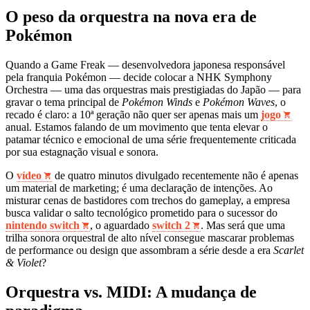
O peso da orquestra na nova era de
Pokémon
Quando a Game Freak — desenvolvedora japonesa responsável
pela franquia Pokémon — decide colocar a NHK Symphony
Orchestra — uma das orquestras mais prestigiadas do Japão — para
gravar o tema principal de
Pokémon Winds
e
Pokémon Waves
, o
recado é claro: a 10ª geração não quer ser apenas mais um
jogo
anual. Estamos falando de um movimento que tenta elevar o
patamar técnico e emocional de uma série frequentemente criticada
por sua estagnação visual e sonora.
O
vídeo
de quatro minutos divulgado recentemente não é apenas
um material de marketing; é uma declaração de intenções. Ao
misturar cenas de bastidores com trechos do gameplay, a empresa
busca validar o salto tecnológico prometido para o sucessor do
nintendo switch
, o aguardado
switch 2
. Mas será que uma
trilha sonora orquestral de alto nível consegue mascarar problemas
de performance ou design que assombram a série desde a era
Scarlet
& Violet
?
Orquestra vs. MIDI: A mudança de