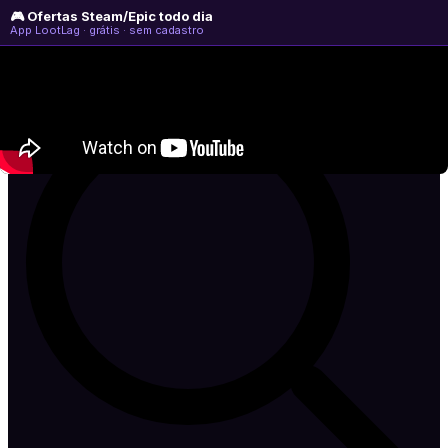
🎮 Ofertas Steam/Epic todo dia
domingo, 09 de agosto de 2026
WhatsApp
Instagram
YouTube
App LootLag · grátis · sem cadastro
Newsletter
CULPA
DO
LAG