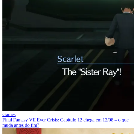
Games
Final Fantasy VII Ever Crisis: Capítulo 12 chega em 12/08 – o que
muda antes do fim?