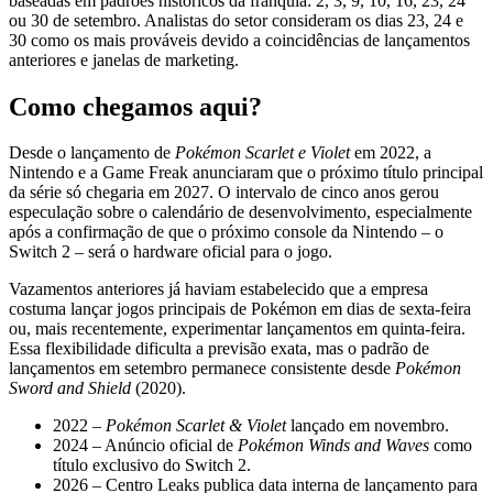
baseadas em padrões históricos da franquia: 2, 3, 9, 10, 16, 23, 24
ou 30 de setembro. Analistas do setor consideram os dias 23, 24 e
30 como os mais prováveis devido a coincidências de lançamentos
anteriores e janelas de marketing.
Como chegamos aqui?
Desde o lançamento de
Pokémon Scarlet e Violet
em 2022, a
Nintendo e a Game Freak anunciaram que o próximo título principal
da série só chegaria em 2027. O intervalo de cinco anos gerou
especulação sobre o calendário de desenvolvimento, especialmente
após a confirmação de que o próximo console da Nintendo – o
Switch 2 – será o hardware oficial para o jogo.
Vazamentos anteriores já haviam estabelecido que a empresa
costuma lançar jogos principais de Pokémon em dias de sexta-feira
ou, mais recentemente, experimentar lançamentos em quinta-feira.
Essa flexibilidade dificulta a previsão exata, mas o padrão de
lançamentos em setembro permanece consistente desde
Pokémon
Sword and Shield
(2020).
2022 –
Pokémon Scarlet & Violet
lançado em novembro.
2024 – Anúncio oficial de
Pokémon Winds and Waves
como
título exclusivo do Switch 2.
2026 – Centro Leaks publica data interna de lançamento para