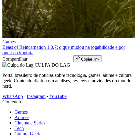
Games
Beast of Reincarnation 1.0.7: o que mudou na jogabilidade e por
que isso importa
Compartilhar
WhatsApp
Copiar link
CULPA
DO
LAG
Portal brasileiro de noticias sobre tecnologia, games, anime e cultura
geek. Conteudo diario com analises, reviews e novidades do mundo
nerd.
WhatsApp
·
Instagram
·
YouTube
Conteudo
Games
Animes
Cinema e Series
Tech
Cultura Geek