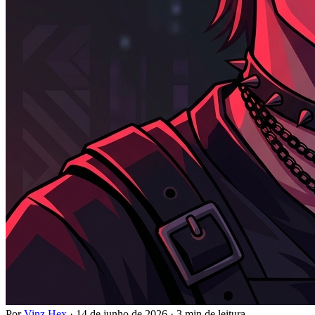
Por
Vinz Hex
·
14 de junho de 2026
·
3 min de leitura