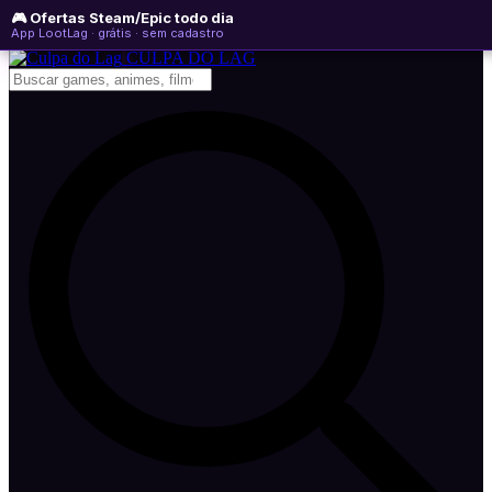
🎮 Ofertas Steam/Epic todo dia
domingo, 09 de agosto de 2026
WhatsApp
Instagram
YouTube
App LootLag · grátis · sem cadastro
Newsletter
CULPA
DO
LAG