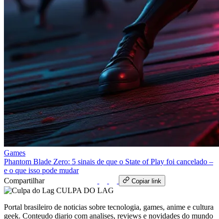
Games
Phantom Blade Zero: 5 sinais de que o State of Play foi cancelado –
e o que isso pode mudar
Compartilhar
WhatsApp
Copiar link
CULPA
DO
LAG
Portal brasileiro de noticias sobre tecnologia, games, anime e cultura
geek. Conteudo diario com analises, reviews e novidades do mundo