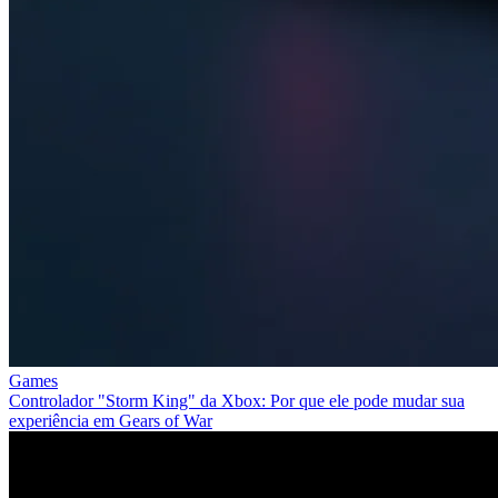
Games
Controlador "Storm King" da Xbox: Por que ele pode mudar sua
experiência em Gears of War