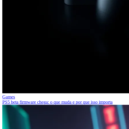
Games
PS5 beta firmware chega: o que muda e por que isso importa