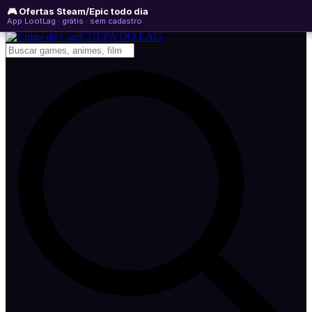
🎮 Ofertas Steam/Epic todo dia
quinta-feira, 06 de agosto de 2026
WhatsApp
Instagram
YouTube
App LootLag · grátis · sem cadastro
Newsletter
CULPA
DO
LAG