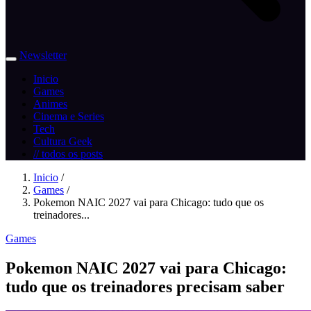
Newsletter
Inicio
Games
Animes
Cinema e Series
Tech
Cultura Geek
// todos os posts
Inicio
/
Games
/
Pokemon NAIC 2027 vai para Chicago: tudo que os
treinadores...
Games
Pokemon NAIC 2027 vai para Chicago:
tudo que os treinadores precisam saber