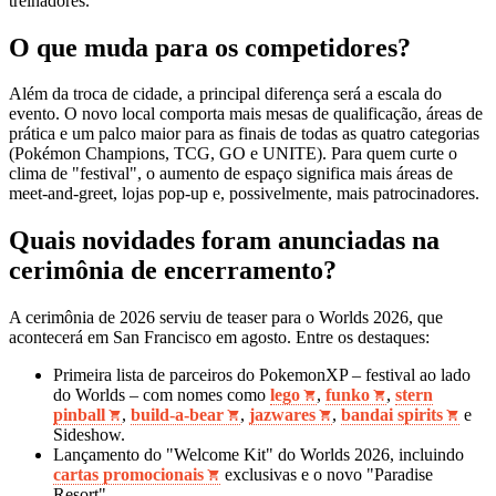
treinadores.
O que muda para os competidores?
Além da troca de cidade, a principal diferença será a escala do
evento. O novo local comporta mais mesas de qualificação, áreas de
prática e um palco maior para as finais de todas as quatro categorias
(Pokémon Champions, TCG, GO e UNITE). Para quem curte o
clima de "festival", o aumento de espaço significa mais áreas de
meet‑and‑greet, lojas pop‑up e, possivelmente, mais patrocinadores.
Quais novidades foram anunciadas na
cerimônia de encerramento?
A cerimônia de 2026 serviu de teaser para o Worlds 2026, que
acontecerá em San Francisco em agosto. Entre os destaques:
Primeira lista de parceiros do PokemonXP – festival ao lado
do Worlds – com nomes como
lego
,
funko
,
stern
pinball
,
build‑a‑bear
,
jazwares
,
bandai spirits
e
Sideshow.
Lançamento do "Welcome Kit" do Worlds 2026, incluindo
cartas promocionais
exclusivas e o novo "Paradise
Resort".