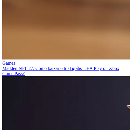
Games
Madden NFL 27: Como baixar o trial grátis – EA Play ou Xbox
Game Pass?