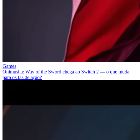
Games
Onimusha: Way of the Sword chega ao Switch 2 — o que muda
para os fãs de ação?