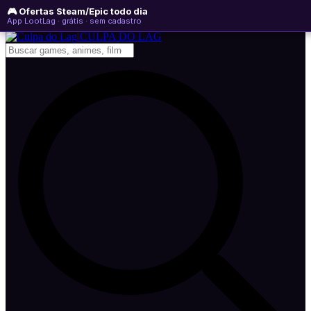
🎮 Ofertas Steam/Epic todo dia
quinta-feira, 06 de agosto de 2026
WhatsApp
Instagram
YouTube
App LootLag · grátis · sem cadastro
Newsletter
CULPA
DO
LAG