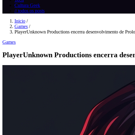
Cultura Geek
// todos os posts
Inicio
/
Games
/
PlayerUnknown Productions encerra desenvolvimento de Prolo
Games
PlayerUnknown Productions encerra dese