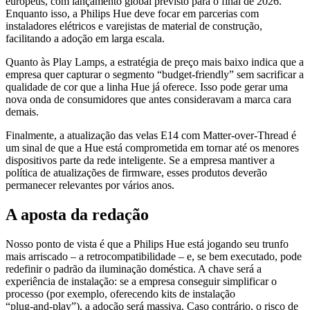
europeus, com lançamento global previsto para o final de 2026.
Enquanto isso, a Philips Hue deve focar em parcerias com
instaladores elétricos e varejistas de material de construção,
facilitando a adoção em larga escala.
Quanto às Play Lamps, a estratégia de preço mais baixo indica que a
empresa quer capturar o segmento “budget‑friendly” sem sacrificar a
qualidade de cor que a linha Hue já oferece. Isso pode gerar uma
nova onda de consumidores que antes consideravam a marca cara
demais.
Finalmente, a atualização das velas E14 com Matter‑over‑Thread é
um sinal de que a Hue está comprometida em tornar até os menores
dispositivos parte da rede inteligente. Se a empresa mantiver a
política de atualizações de firmware, esses produtos deverão
permanecer relevantes por vários anos.
A aposta da redação
Nosso ponto de vista é que a Philips Hue está jogando seu trunfo
mais arriscado – a retrocompatibilidade – e, se bem executado, pode
redefinir o padrão da iluminação doméstica. A chave será a
experiência de instalação: se a empresa conseguir simplificar o
processo (por exemplo, oferecendo kits de instalação
“plug‑and‑play”), a adoção será massiva. Caso contrário, o risco de