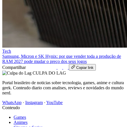
Tech
Samsung, Micron e SK Hynix: por que vender toda a produção de
RAM 2027 pode mudar o preço dos seus jogos
Compartilhar
WhatsApp
Copiar link
CULPA
DO
LAG
Portal brasileiro de noticias sobre tecnologia, games, anime e cultura
geek. Conteudo diario com analises, reviews e novidades do mundo
nerd.
WhatsApp
·
Instagram
·
YouTube
Conteudo
Games
Animes