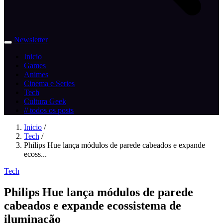
Newsletter
Inicio
Games
Animes
Cinema e Series
Tech
Cultura Geek
// todos os posts
Inicio
/
Tech
/
Philips Hue lança módulos de parede cabeados e expande
ecoss...
Tech
Philips Hue lança módulos de parede
cabeados e expande ecossistema de
iluminação