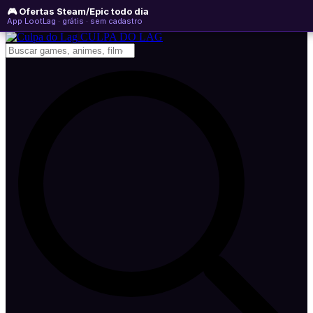
🎮 Ofertas Steam/Epic todo dia
quinta-feira, 06 de agosto de 2026
WhatsApp
Instagram
YouTube
App LootLag · grátis · sem cadastro
Newsletter
CULPA
DO
LAG