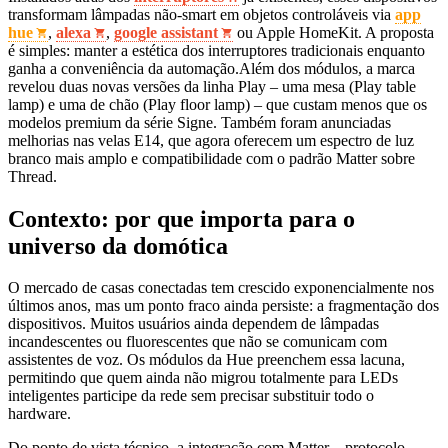
transformam lâmpadas não‑smart em objetos controláveis via
app
hue
,
alexa
,
google assistant
ou Apple HomeKit. A proposta
é simples: manter a estética dos interruptores tradicionais enquanto
ganha a conveniência da automação.Além dos módulos, a marca
revelou duas novas versões da linha Play – uma mesa (Play table
lamp) e uma de chão (Play floor lamp) – que custam menos que os
modelos premium da série Signe. Também foram anunciadas
melhorias nas velas E14, que agora oferecem um espectro de luz
branco mais amplo e compatibilidade com o padrão Matter sobre
Thread.
Contexto: por que importa para o
universo da domótica
O mercado de casas conectadas tem crescido exponencialmente nos
últimos anos, mas um ponto fraco ainda persiste: a fragmentação dos
dispositivos. Muitos usuários ainda dependem de lâmpadas
incandescentes ou fluorescentes que não se comunicam com
assistentes de voz. Os módulos da Hue preenchem essa lacuna,
permitindo que quem ainda não migrou totalmente para LEDs
inteligentes participe da rede sem precisar substituir todo o
hardware.
Do ponto de vista técnico, a integração com Matter – protocolo