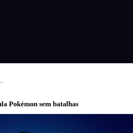
..
mula Pokémon sem batalhas