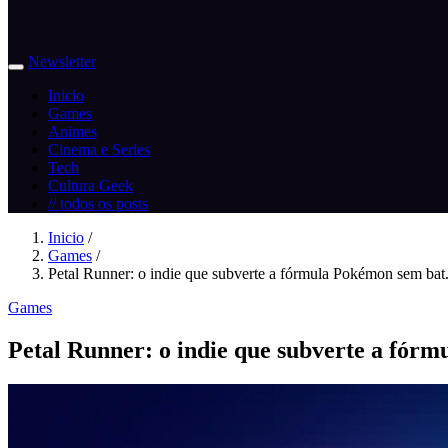
Newsletter
Inicio
Games
Animes
Cinema e Series
Tech
Cultura Geek
// todos os posts
Inicio
/
Games
/
Petal Runner: o indie que subverte a fórmula Pokémon sem bat.
Games
Petal Runner: o indie que subverte a fór