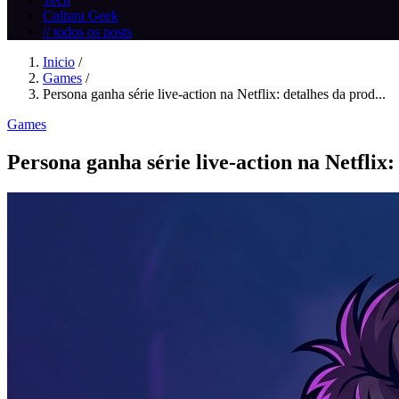
Cultura Geek
// todos os posts
Inicio
/
Games
/
Persona ganha série live‑action na Netflix: detalhes da prod...
Games
Persona ganha série live‑action na Netflix