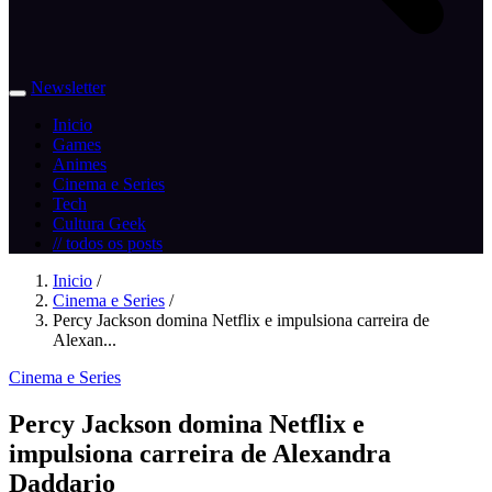
Newsletter
Inicio
Games
Animes
Cinema e Series
Tech
Cultura Geek
// todos os posts
Inicio
/
Cinema e Series
/
Percy Jackson domina Netflix e impulsiona carreira de
Alexan...
Cinema e Series
Percy Jackson domina Netflix e
impulsiona carreira de Alexandra
Daddario