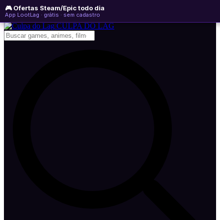
🎮 Ofertas Steam/Epic todo dia
sexta-feira, 07 de agosto de 2026
WhatsApp
Instagram
YouTube
App LootLag · grátis · sem cadastro
Newsletter
CULPA
DO
LAG