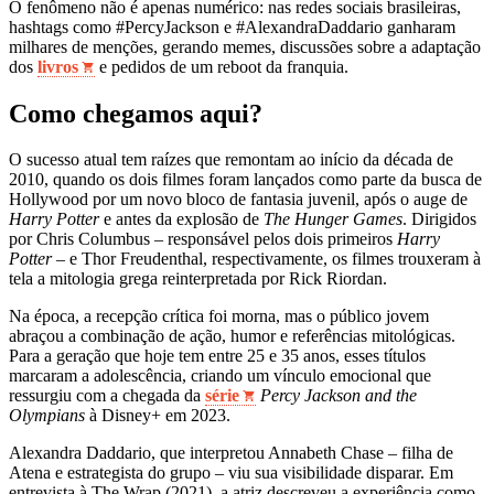
O fenômeno não é apenas numérico: nas redes sociais brasileiras,
hashtags como #PercyJackson e #AlexandraDaddario ganharam
milhares de menções, gerando memes, discussões sobre a adaptação
dos
livros
e pedidos de um reboot da franquia.
Como chegamos aqui?
O sucesso atual tem raízes que remontam ao início da década de
2010, quando os dois filmes foram lançados como parte da busca de
Hollywood por um novo bloco de fantasia juvenil, após o auge de
Harry Potter
e antes da explosão de
The Hunger Games
. Dirigidos
por Chris Columbus – responsável pelos dois primeiros
Harry
Potter
– e Thor Freudenthal, respectivamente, os filmes trouxeram à
tela a mitologia grega reinterpretada por Rick Riordan.
Na época, a recepção crítica foi morna, mas o público jovem
abraçou a combinação de ação, humor e referências mitológicas.
Para a geração que hoje tem entre 25 e 35 anos, esses títulos
marcaram a adolescência, criando um vínculo emocional que
ressurgiu com a chegada da
série
Percy Jackson and the
Olympians
à Disney+ em 2023.
Alexandra Daddario, que interpretou Annabeth Chase – filha de
Atena e estrategista do grupo – viu sua visibilidade disparar. Em
entrevista à The Wrap (2021), a atriz descreveu a experiência como