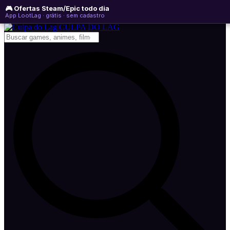
🎮 Ofertas Steam/Epic todo dia
segunda-feira, 10 de agosto de 2026
WhatsApp
Instagram
YouTube
App LootLag · grátis · sem cadastro
Newsletter
CULPA
DO
LAG