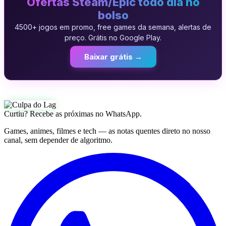
Ofertas Steam/Epic todo dia no
bolso
4500+ jogos em promo, free games da semana, alertas de
preço. Grátis no Google Play.
Baixar grátis →
Curtiu? Recebe as próximas no WhatsApp.
Games, animes, filmes e tech — as notas quentes direto no nosso
canal, sem depender de algoritmo.