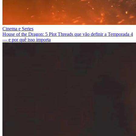
Cinema e Series
House of the Dragon: 5 Plot Threads que vão definir a Temporada 4
— e por quê isso importa