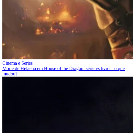
Cinema e Series
Morte de Helaena em House of the Dragon: série vs livro – o que
mudou?