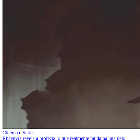
Cinema e Series
Rhaenyra revela a profecia: o que realmente muda na luta pelo