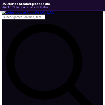
🎮 Ofertas Steam/Epic todo dia
sexta-feira, 07 de agosto de 2026
WhatsApp
Instagram
YouTube
App LootLag · grátis · sem cadastro
Newsletter
CULPA
DO
LAG