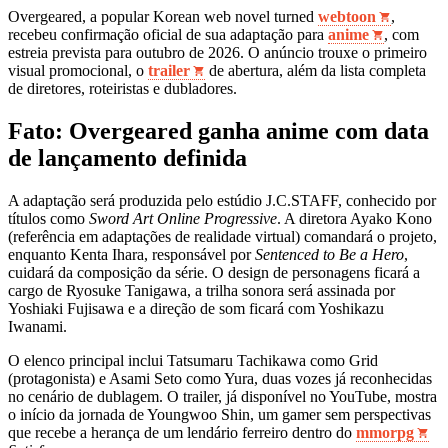
Overgeared, a popular Korean web novel turned
webtoon
,
recebeu confirmação oficial de sua adaptação para
anime
, com
estreia prevista para outubro de 2026. O anúncio trouxe o primeiro
visual promocional, o
trailer
de abertura, além da lista completa
de diretores, roteiristas e dubladores.
Fato: Overgeared ganha anime com data
de lançamento definida
A adaptação será produzida pelo estúdio J.C.STAFF, conhecido por
títulos como
Sword Art Online Progressive
. A diretora Ayako Kono
(referência em adaptações de realidade virtual) comandará o projeto,
enquanto Kenta Ihara, responsável por
Sentenced to Be a Hero
,
cuidará da composição da série. O design de personagens ficará a
cargo de Ryosuke Tanigawa, a trilha sonora será assinada por
Yoshiaki Fujisawa e a direção de som ficará com Yoshikazu
Iwanami.
O elenco principal inclui Tatsumaru Tachikawa como Grid
(protagonista) e Asami Seto como Yura, duas vozes já reconhecidas
no cenário de dublagem. O trailer, já disponível no YouTube, mostra
o início da jornada de Youngwoo Shin, um gamer sem perspectivas
que recebe a herança de um lendário ferreiro dentro do
mmorpg