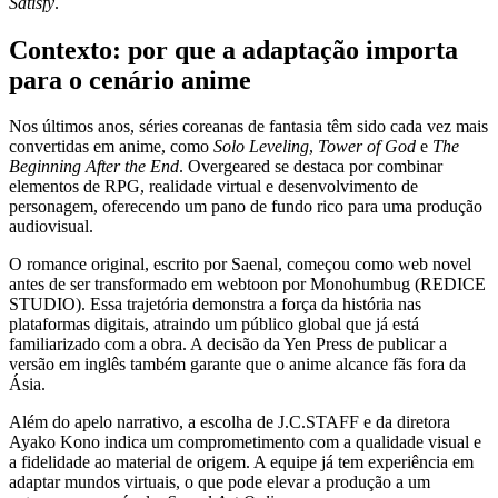
Satisfy
.
Contexto: por que a adaptação importa
para o cenário anime
Nos últimos anos, séries coreanas de fantasia têm sido cada vez mais
convertidas em anime, como
Solo Leveling
,
Tower of God
e
The
Beginning After the End
. Overgeared se destaca por combinar
elementos de RPG, realidade virtual e desenvolvimento de
personagem, oferecendo um pano de fundo rico para uma produção
audiovisual.
O romance original, escrito por Saenal, começou como web novel
antes de ser transformado em webtoon por Monohumbug (REDICE
STUDIO). Essa trajetória demonstra a força da história nas
plataformas digitais, atraindo um público global que já está
familiarizado com a obra. A decisão da Yen Press de publicar a
versão em inglês também garante que o anime alcance fãs fora da
Ásia.
Além do apelo narrativo, a escolha de J.C.STAFF e da diretora
Ayako Kono indica um comprometimento com a qualidade visual e
a fidelidade ao material de origem. A equipe já tem experiência em
adaptar mundos virtuais, o que pode elevar a produção a um