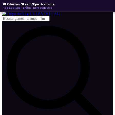
🎮 Ofertas Steam/Epic todo dia
domingo, 09 de agosto de 2026
WhatsApp
Instagram
YouTube
App LootLag · grátis · sem cadastro
Newsletter
CULPA
DO
LAG