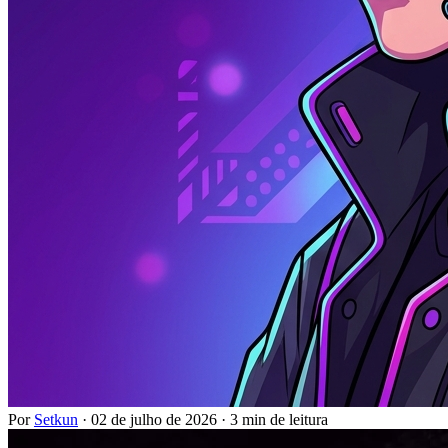
Por
Setkun
·
02 de julho de 2026
·
3 min de leitura