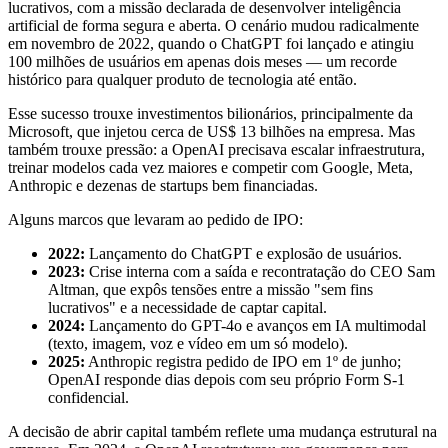
lucrativos, com a missão declarada de desenvolver inteligência
artificial de forma segura e aberta. O cenário mudou radicalmente
em novembro de 2022, quando o ChatGPT foi lançado e atingiu
100 milhões de usuários em apenas dois meses — um recorde
histórico para qualquer produto de tecnologia até então.
Esse sucesso trouxe investimentos bilionários, principalmente da
Microsoft, que injetou cerca de US$ 13 bilhões na empresa. Mas
também trouxe pressão: a OpenAI precisava escalar infraestrutura,
treinar modelos cada vez maiores e competir com Google, Meta,
Anthropic e dezenas de startups bem financiadas.
Alguns marcos que levaram ao pedido de IPO:
2022:
Lançamento do ChatGPT e explosão de usuários.
2023:
Crise interna com a saída e recontratação do CEO Sam
Altman, que expôs tensões entre a missão "sem fins
lucrativos" e a necessidade de captar capital.
2024:
Lançamento do GPT-4o e avanços em IA multimodal
(texto, imagem, voz e vídeo em um só modelo).
2025:
Anthropic registra pedido de IPO em 1º de junho;
OpenAI responde dias depois com seu próprio Form S-1
confidencial.
A decisão de abrir capital também reflete uma mudança estrutural na