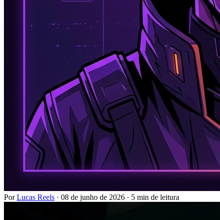
Por
Lucas Reels
·
08 de junho de 2026
·
5 min de leitura