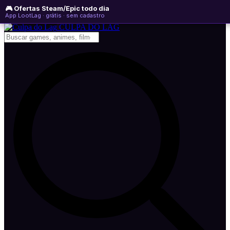
🎮 Ofertas Steam/Epic todo dia
sexta-feira, 07 de agosto de 2026
WhatsApp
Instagram
YouTube
App LootLag · grátis · sem cadastro
Newsletter
CULPA
DO
LAG