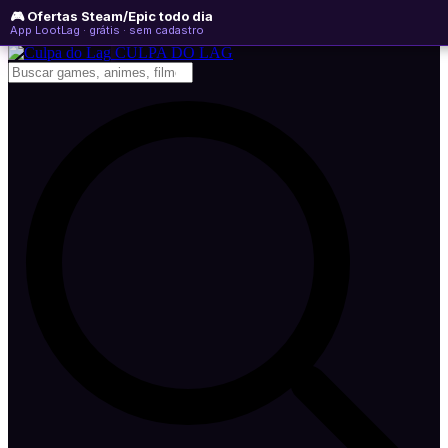
🎮 Ofertas Steam/Epic todo dia
quarta-feira, 05 de agosto de 2026
WhatsApp
Instagram
YouTube
App LootLag · grátis · sem cadastro
Newsletter
CULPA
DO
LAG