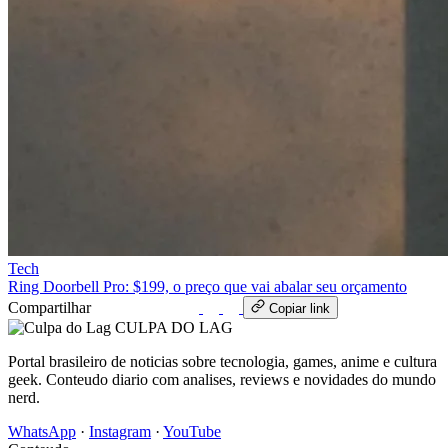
Tech
Ring Doorbell Pro: $199, o preço que vai abalar seu orçamento
Compartilhar
WhatsApp
Copiar link
CULPA
DO
LAG
Portal brasileiro de noticias sobre tecnologia, games, anime e cultura
geek. Conteudo diario com analises, reviews e novidades do mundo
nerd.
WhatsApp
·
Instagram
·
YouTube