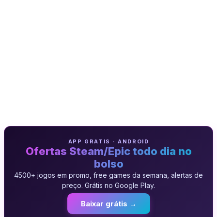
APP GRATIS · ANDROID
Ofertas Steam/Epic todo dia no
bolso
4500+ jogos em promo, free games da semana, alertas de
preço. Grátis no Google Play.
Baixar grátis →