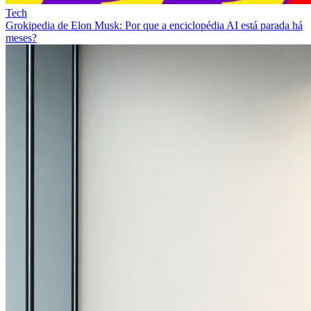
Tech
Grokipedia de Elon Musk: Por que a enciclopédia AI está parada há
meses?