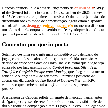
Capcom anunciou que a data de lançamento de
onimusha
: Way
of the Sword
foi antecipada para
4 de setembro de 2026
, em vez
da 25 de setembro originalmente prevista. O título, que já havia sido
disponibilizado em modo de demonstração, agora estará disponível
nas plataformas
steam
e
epic games store
no mesmo dia, com
um bônus de pré‑compra convertido em "early adopter bonus" para
quem adquirir até 25 de setembro às 19:59 PT / 22:59 ET.
Contexto: por que importa
Setembro costuma ser o mês mais competitivo do calendário de
jogos, com títulos de alto perfil lançados em rápida sucessão. A
decisão de antecipar a data de Onimusha visa evitar que o jogo seja
eclipsado por lançamentos como
Control Resonant
,
Silent Hill:
Townfall
e
Garfield: Escape from Monday
, que chegaram na mesma
semana. Ao lançar em 4 de setembro, Onimusha posiciona-se
apenas um dia depois de
The Blood of Dawnwalker
, um RPG
vampírico que também atrai atenção no mesmo segmento de
público.
A estratégia de Capcom reflete um ajuste de mercado: lançar antes
da "gamepocalypse" de setembro pode aumentar a visibilidade do
título e reduzir a competição direta. O jogo, que evolui do legado de