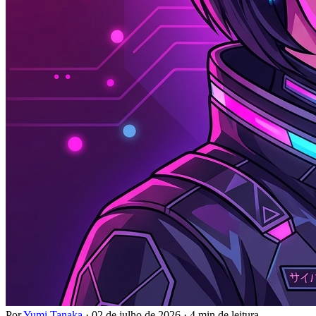
Por
Yumi Tanaka
·
02 de julho de 2026
·
4 min de leitura