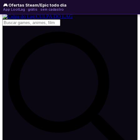
🎮 Ofertas Steam/Epic todo dia
domingo, 09 de agosto de 2026
WhatsApp
Instagram
YouTube
App LootLag · grátis · sem cadastro
Newsletter
CULPA
DO
LAG