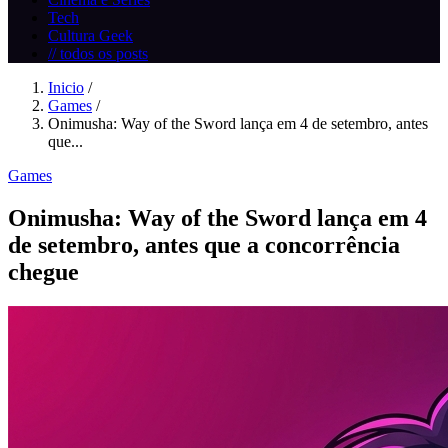
Tech
Cultura Geek
// todos os posts
Inicio
/
Games
/
Onimusha: Way of the Sword lança em 4 de setembro, antes
que...
Games
Onimusha: Way of the Sword lança em 4
de setembro, antes que a concorrência
chegue