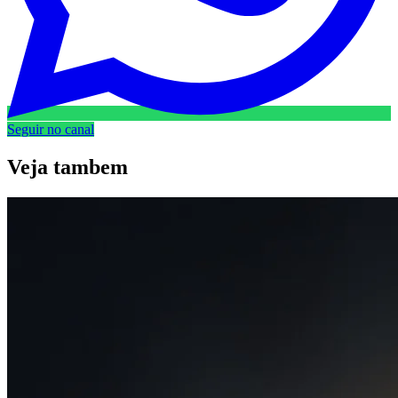
Seguir no canal
Veja
tambem