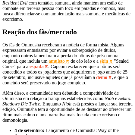
Resident Evil
com temática samurai, ainda mantém um estilo de
combate em terceira pessoa com foco em paradas e combos, mas
busca diferenciar-se com ambientação mais sombria e mecânicas de
exorcismo.
Reação dos fãs/mercado
Os fãs de Onimusha receberam a notícia de forma mista. Alguns
expressaram entusiasmo por evitar a sobreposição de títulos,
enquanto outros lamentaram a perda do bônus de pré‑compra
original, que incluía um
amuleto
de cão leão e a
skin
"Sealed
Curse" para a
espada
. Capcom esclareceu que o bônus será
concedido a todos os jogadores que adquirirem o jogo antes de 25
de setembro, inclusive aqueles que já possuíam a
demo
, e que o
conteúdo será preservado no jogo completo.
Além disso, a comunidade tem debatido a competitividade de
Onimusha em relação a franquias estabelecidas como
Nioh
e
Sekiro:
Shadows Die Twice
. Enquanto
Nioh
está prestes a lançar sua terceira
edição, Onimusha tem a oportunidade de se destacar ao oferecer um
ritmo mais calmo e uma narrativa mais focada em exorcismo e
demonologia.
4 de setembro:
Lançamento de Onimusha: Way of the