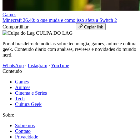
Games
Minecraft 26.40: o que muda e como isso afeta a Switch 2
Compartilhar
WhatsApp
Copiar link
CULPA
DO
LAG
Portal brasileiro de noticias sobre tecnologia, games, anime e cultura
geek. Conteudo diario com analises, reviews e novidades do mundo
nerd.
WhatsApp
·
Instagram
·
YouTube
Conteudo
Games
Animes
Cinema e Series
Tech
Cultura Geek
Sobre
Sobre nos
Contato
Privacidade