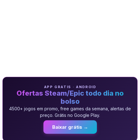
APP GRATIS · ANDROID
Ofertas Steam/Epic todo dia no
bolso
4500+ jogos em promo, free games da semana, alertas de
preço. Grátis no Google Play.
Baixar grátis →